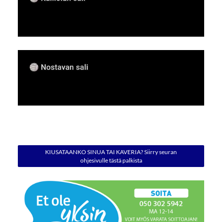
KIUSATAANKO SINUA TAI KAVERIA? Siirry seuran
ohjesivulle tästä palkista