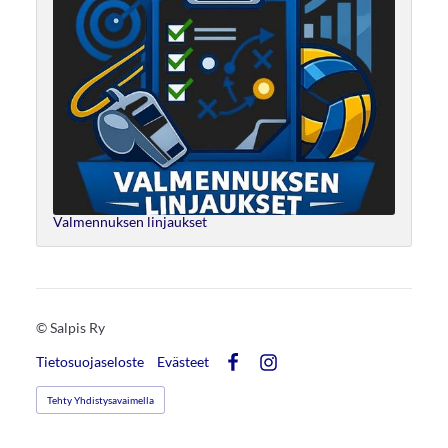
Valmennuksen linjaukset
©
Salpis Ry
Tietosuojaseloste
Evästeet
Facebook
Instagram
Tehty Yhdistysavaimella