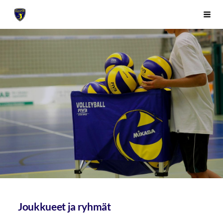
Siirry
Sivuston etusivulle
Vali
sivun
sisältöön
Joukkueet ja ryhmät