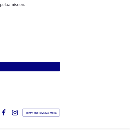
 pelaamiseen.
Tehty Yhdistysavaimella
Facebook
Instagram