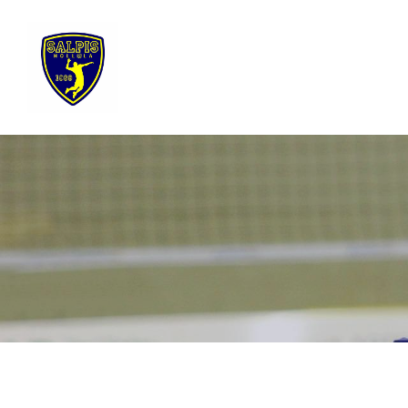
Siirry
sivun
sisältöön
Sivuston etusivulle