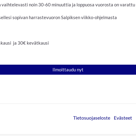
n vaihtelevasti noin 30-60 minuuttia ja loppuosa vuorosta on varattu
itsellesi sopivan harrastevuoron Salpiksen viikko-ohjelmasta
skausi ja 30€ kevätkausi
Ilmoittaudu nyt
Tietosuojaseloste
Evästeet