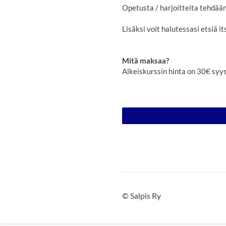
Opetusta / harjoitteita tehdää
Lisäksi voit halutessasi etsiä 
Mitä maksaa?
Alkeiskurssin hinta on 30€ syy
©
Salpis Ry