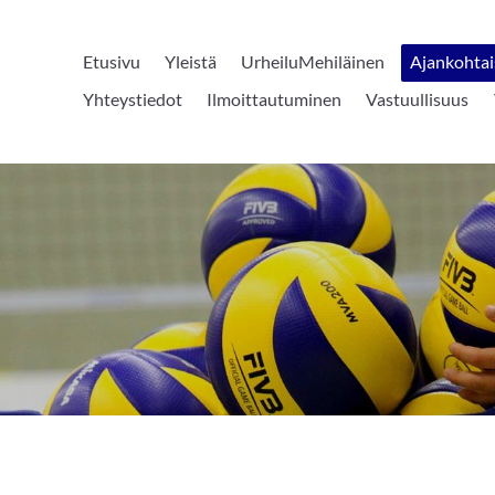
Etusivu
Yleistä
UrheiluMehiläinen
Ajankohtai
Yhteystiedot
Ilmoittautuminen
Vastuullisuus