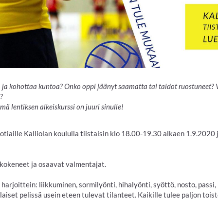
a ja kohottaa kuntoa? Onko oppi jäänyt saamatta tai taidot ruostuneet? V
?
ämä lentiksen alkeiskurssi on juuri sinulle!
otiaille Kalliolan koululla tiistaisin klo 18.00-19.30 alkaen 1.9.2020
kokeneet ja osaavat valmentajat.
harjoittein: liikkuminen, sormilyönti, hihalyönti, syöttö, nosto, passi,
laiset pelissä usein eteen tulevat tilanteet. Kaikille tulee paljon tois