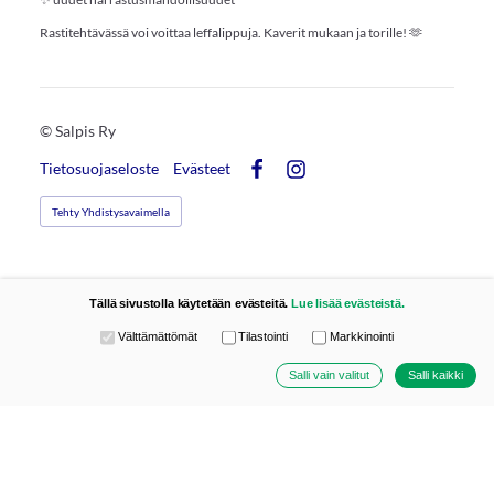
Rastitehtävässä voi voittaa leffalippuja. Kaverit mukaan ja torille! 🫶
©
Salpis Ry
Tietosuojaseloste
Evästeet
Facebook
Instagram
Tehty Yhdistysavaimella
Tällä sivustolla käytetään evästeitä.
Lue lisää evästeistä.
Valitse käytettävät evästeet
Välttämättömät
Tilastointi
Markkinointi
Salli vain valitut
Salli kaikki