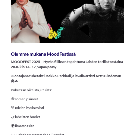
Olemme mukana MoodFestissä
MOODFEST 2025 – Hyvän fiiliksen tapahtuma Lahden torilla torstaina
28.8. klo 14–17, vapaa pääsy!
Juontajana tubetähti Jaakko Parkkali ja lavalla artisti Arttu Lindeman
🎤🔥
Puhutaan oikeista jutuista:
💭 somen paineet
💚 mielen hyvinvointi
🤝 läheisten huolet
🌍 ilmastoasiat
✨ uudet harrastusmahdollisuudet