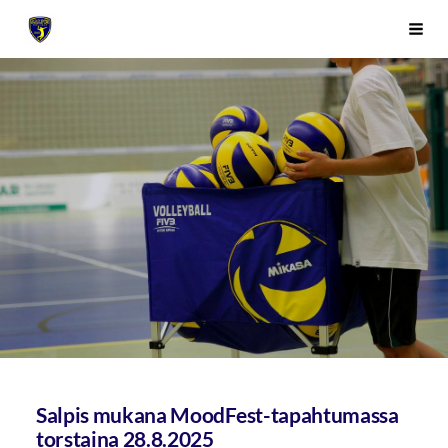
Siirry
Sivuston etusivulle
Vali
sivun
sisältöön
Salpis mukana MoodFest-tapahtumassa
torstaina 28.8.2025