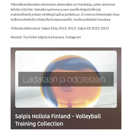
Tekniikkavideoiden etsiminen yleensäkin on hankalaa, joten aloimme
tehdä niitä itse. Samalla opimme ja seuraaville ikäpolville jää
mahdollisesti joitain vinkkejä lajiharjoitteluun. Ei mennä tietenkään ihan
tutkimustiedolla viilatuilla huippuopeilla, mutta pidetään hauskaa.
Videoita tekemässä: Salpis EDp 2022-2023, Salpis Dt 2022-2023
Alustat: YouTube SalpisLive kanava, Instagram