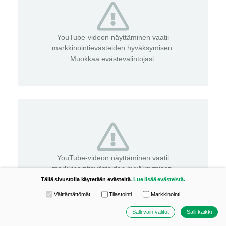
YouTube-videon näyttäminen vaatii
markkinointievästeiden hyväksymisen.
Muokkaa evästevalintojasi
.
YouTube-videon näyttäminen vaatii
markkinointievästeiden hyväksymisen.
Muokkaa evästevalintojasi
.
Tällä sivustolla käytetään evästeitä.
Lue lisää evästeistä.
Valitse käytettävät evästeet
Välttämättömät
Tilastointi
Markkinointi
Salli vain valitut
Salli kaikki
MunLentis - Treeninurkka Hyökkääminen