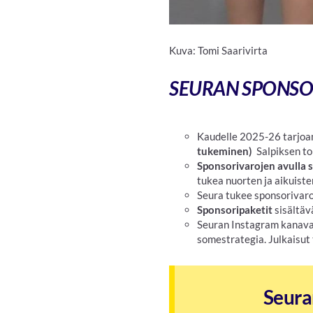
Kuva: Tomi Saarivirta
SEURAN SPONSO
Kaudelle 2025-26 tarj
tukeminen)
Salpiksen t
Sponsorivarojen avulla s
tukea nuorten ja aikuist
Seura tukee sponsorivaroi
Sponsoripaketit
sisältä
Seuran Instagram kanavaa
somestrategia. Julkaisut
Seura