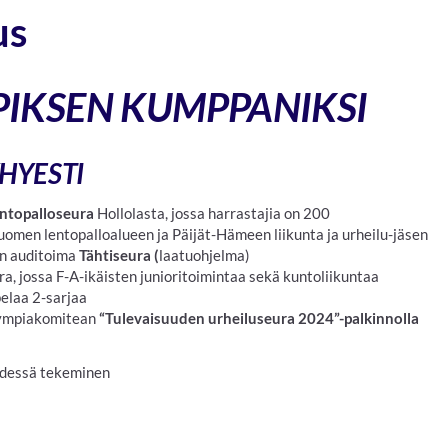
us
PIKSEN KUMPPANIKSI
YHYESTI
entopalloseura
Hollolasta, jossa harrastajia on 200
Suomen lentopalloalueen ja Päijät-Hämeen liikunta ja urheilu-jäsen
n auditoima
Tähtiseura (
laatuohjelma)
ra, jossa F-A-ikäisten junioritoimintaa sekä kuntoliikuntaa
elaa 2-sarjaa
lympiakomitean
“Tulevaisuuden urheiluseura 2024”-palkinnolla
yhdessä tekeminen