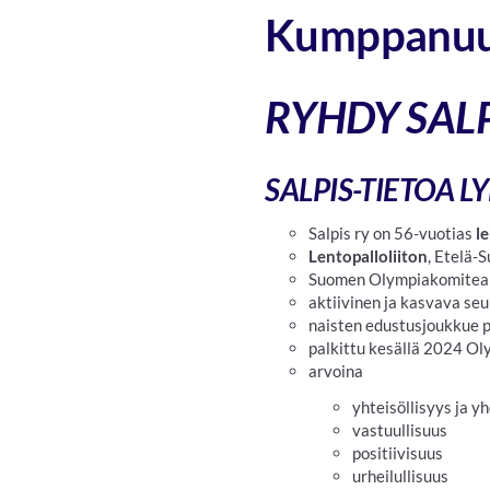
Kumppanu
RYHDY SAL
SALPIS-TIETOA L
Salpis ry on 56-vuotias
l
Lentopalloliiton
, Etelä-
Suomen Olympiakomitea
aktiivinen ja kasvava seu
naisten edustusjoukkue p
palkittu kesällä 2024 O
arvoina
yhteisöllisyys ja 
vastuullisuus
positiivisuus
urheilullisuus