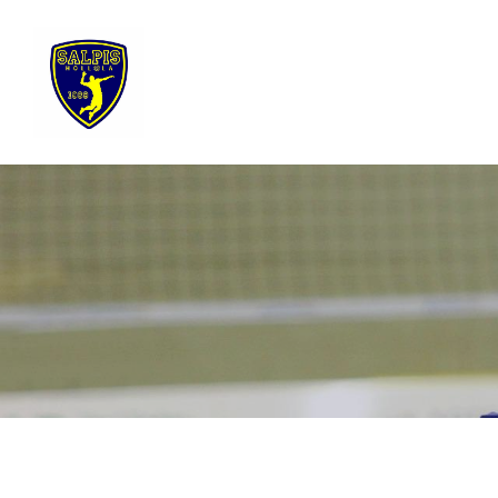
Siirry
sivun
sisältöön
Sivuston etusivulle