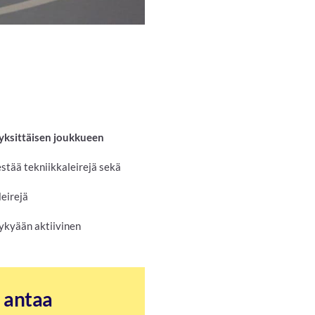
 yksittäisen joukkueen
estää tekniikkaleirejä sekä
leirejä
nykyään aktiivinen
a antaa