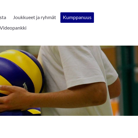
sta
Joukkueet ja ryhmät
Kumppanuus
Videopankki