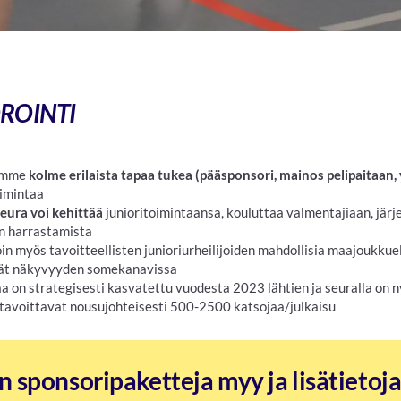
ROINTI
oamme
kolme erilaista tapaa tukea (pääsponsori, mainos pelipaitaan,
oimintaa
eura voi kehittää
junioritoimintaansa, kouluttaa valmentajiaan, järj
en harrastamista
n myös tavoitteellisten junioriurheilijoiden mahdollisia maajoukkue
vät näkyvyyden somekanavissa
 on strategisesti kasvatettu vuodesta 2023 lähtien ja seuralla on 
 tavoittavat nousujohteisesti 500-2500 katsojaa/julkaisu
n sponsoripaketteja myy ja lisätietoj