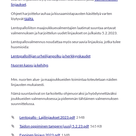
linjaukset
.
Ohjeet harjoittelurauhaa ja kiusaamistapausten käsittelyä varten
löytyvät
täältä.
Lentopalloliiton maajoukkuevalmentajien laatimat suuntaa antavat
valmennuksen ja harjoittelun uudet linjaukset on julkaistu 5.2.2023.
Lentopallovalmennus noudattaa myös seuraavia linjauksia, jotka tulee
huomioida:
Lentopalloillijan urheilijanpolku ja herkkyyskaudet
Nuoren kasvu ja kehitys
Mm. nuorten alue- ja maajoukkueiden toimintaa toteutetaan näiden
linjausten mukaisesti.
Nämä suuntaviivat on tarkoitettu ohjenuoraksi ja hyödynnettäväksi
joukkueiden valmennuksessa ja pidemmän tähtäimen valmennuksen
suunnittelussa.
Lentopallo - Lajilinjaukset 2023.pdf
2 MB
Taidon oppiminen tampere (uusi) 5.2.23.pdf
565 KB
Fyysinen linjaus 2023.pdf
1 MB