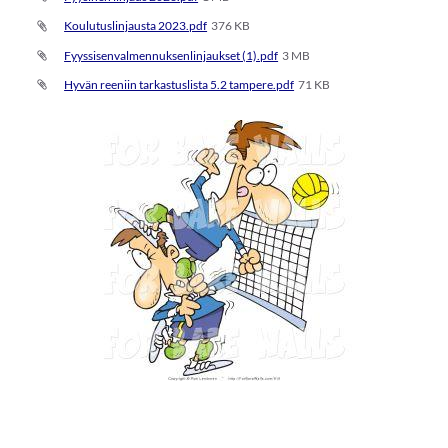
Koulutuslinjausta 2023.pdf
376 KB
Fyyssisenvalmennuksenlinjaukset (1).pdf
3 MB
Hyvän reeniin tarkastuslista 5.2 tampere.pdf
71 KB