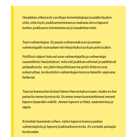
Noudatan yhteisesti sovittuja toimintatapoja ja pidän huolen
siitä, että myös joukkuetoiminnassa mukana oleva lapseni
tuntee joukkueen toimintatavat ja noudattaa niitä.
Tuen valmentajaa. En puutu valmennukseen ja annan
valmentajalle työrauhan niin harjoituksissa kuin peleissäkin.
Pelilliset ohjeet tulevat aina valmentajalta ja valmentaja
suunnittelee harjoitukset, tekevät joukkuevalinnat ja päättävät
pelipaikoista. Jos jokin harjoitteluun tai peliin liittyvä asia
askarruttaa, keskustelen valmentajan kanssa hänelle sopivana
hetkenä.
Tuen ja kannustan lastani hänen harrastuksessaan, mutta en luo
paineita menestymisestä. En anna oman kunnianhimoni mennä
lapsen tarpeiden edelle. Annan lapseni yrittää, epäonnistua ja
oppia.
Kiinnitän huomiota siihen, miten lapseni kanssa puhun
valmentajista ja lapseni joukkuekavereista. En vertaile pelaajia
keskenään.