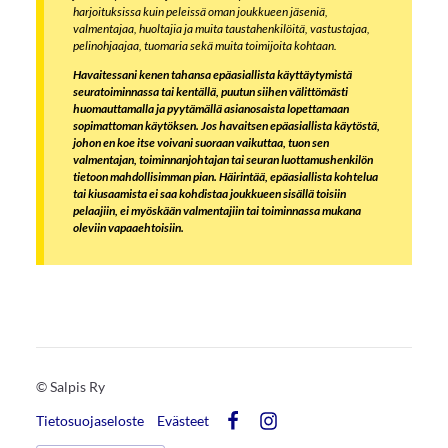
harjoituksissa kuin peleissä oman joukkueen jäseniä,
valmentajaa, huoltajia ja muita taustahenkilöitä, vastustajaa,
pelinohjaajaa, tuomaria sekä muita toimijoita kohtaan.
Havaitessani kenen tahansa epäasiallista käyttäytymistä
seuratoiminnassa tai kentällä, puutun siihen välittömästi
huomauttamalla ja pyytämällä asianosaista lopettamaan
sopimattoman käytöksen. Jos havaitsen epäasiallista käytöstä,
johon en koe itse voivani suoraan vaikuttaa, tuon sen
valmentajan, toiminnanjohtajan tai seuran luottamushenkilön
tietoon mahdollisimman pian. Häirintää, epäasiallista kohtelua
tai kiusaamista ei saa kohdistaa joukkueen sisällä toisiin
pelaajiin, ei myöskään valmentajiin tai toiminnassa mukana
oleviin vapaaehtoisiin.
©
Salpis Ry
Tietosuojaseloste
Evästeet
Facebook
Instagram