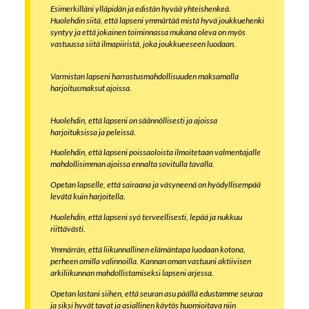
Esimerkilläni ylläpidän ja edistän hyvää yhteishenkeä.
Huolehdin siitä, että lapseni ymmärtää mistä hyvä joukkuehenki
syntyy ja että jokainen toiminnassa mukana oleva on myös
vastuussa siitä ilmapiiristä, joka joukkueeseen luodaan.
Varmistan lapseni harrastusmahdollisuuden maksamalla
harjoitusmaksut ajoissa.
Huolehdin, että lapseni on säännöllisesti ja ajoissa
harjoituksissa ja peleissä.
Huolehdin, että lapseni poissaoloista ilmoitetaan valmentajalle
mahdollisimman ajoissa ennalta sovitulla tavalla.
Opetan lapselle, että sairaana ja väsyneenä on hyödyllisempää
levätä kuin harjoitella.
Huolehdin, että lapseni syö terveellisesti, lepää ja nukkuu
riittävästi.
Ymmärrän, että liikunnallinen elämäntapa luodaan kotona,
perheen omilla valinnoilla. Kannan oman vastuuni aktiivisen
arkiliikunnan mahdollistamiseksi lapseni arjessa.
Opetan lastani siihen, että seuran asu päällä edustamme seuraa
ja siksi hyvät tavat ja asiallinen käytös huomioitava niin