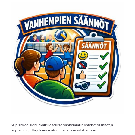
Salpis ry on luonut kaikille seuran vanhemmille yhteiset säännöt ja
pyydämme, että jokainen sitoutuu näitä noudattamaan.