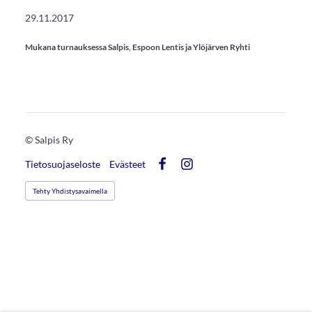
29.11.2017
Mukana turnauksessa Salpis, Espoon Lentis ja Ylöjärven Ryhti
©
Salpis Ry
Tietosuojaseloste
Evästeet
Facebook
Instagram
Tehty Yhdistysavaimella