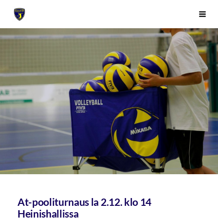
Siirry
Sivuston etusivulle
Vali
sivun
sisältöön
At-pooliturnaus la 2.12. klo 14
Heinishallissa