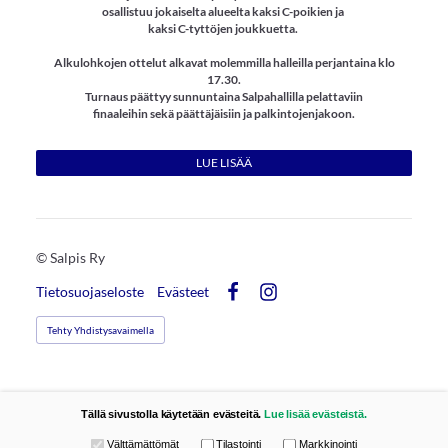
osallistuu jokaiselta alueelta kaksi C-poikien ja
kaksi C-tyttöjen joukkuetta.
​Alkulohkojen ottelut alkavat molemmilla halleilla perjantaina klo
17.30.
​Turnaus päättyy sunnuntaina Salpahallilla pelattaviin
finaaleihin sekä päättäjäisiin ja palkintojenjakoon.​
LUE LISÄÄ
©
Salpis Ry
Tietosuojaseloste
Evästeet
Facebook
Instagram
Tehty Yhdistysavaimella
Tällä sivustolla käytetään evästeitä.
Lue lisää evästeistä.
Valitse käytettävät evästeet
Välttämättömät
Tilastointi
Markkinointi