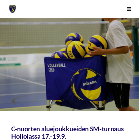
Siirry
Sivuston etusivulle
Vali
sivun
sisältöön
C-nuorten aluejoukkueiden SM-turnaus
Hollolassa 17.-19.9.