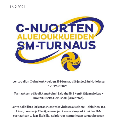
16.9.2021
Lentopallon C-aluejoukkueiden SM-turnaus järjestetään Hollolassa
17.-19.9.2021.
Turnauksen pääpaikkana toimii Salpahalli (3 kenttää ja majoitus +
ruokailu) sekä Heinishalli (3 kenttää).
Lentopalloliitto järjestää vuosittain yhdessä alueiden (Pohjoinen, Itä,
Länsi, Lounas ja Etelä) ja seurojen kanssa aluejoukkueiden SM-
turnauksen C- ja B-ikäisille. Salpis ry:n isännöimään turnaukseseen