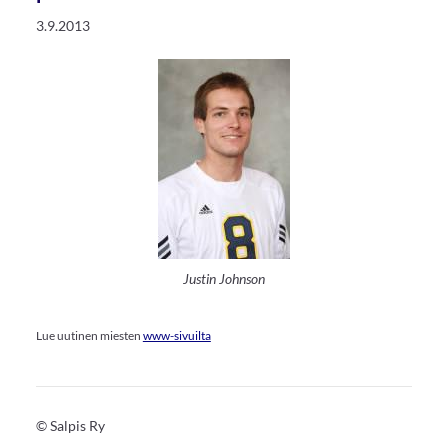
3.9.2013
Justin Johnson
Lue uutinen miesten
www-sivuilta
©
Salpis Ry