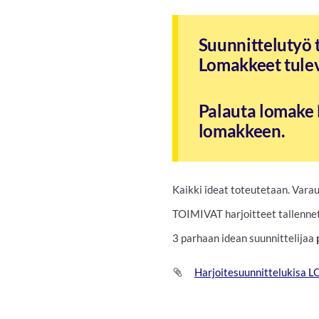
Suunnittelutyö t
Lomakkeet tulev
Palauta lomake 
lomakkeen.
Kaikki ideat toteutetaan. Vara
TOIMIVAT harjoitteet tallenn
3 parhaan idean suunnittelijaa
Harjoitesuunnittelukisa 