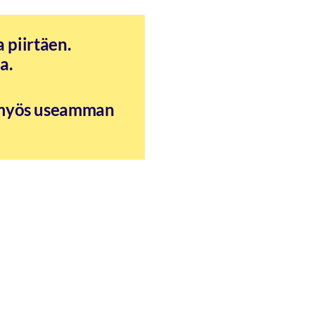
 piirtäen.
na.
 myös useamman