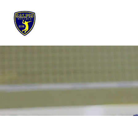
Siirry
sivun
sisältöön
Sivuston etusivulle