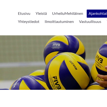
Etusivu
Yleistä
UrheiluMehiläinen
Ajankohtai
Yhteystiedot
Ilmoittautuminen
Vastuullisuus