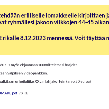
ehdään erilliselle lomakkeelle kirjoittaen ja
at ryhmällesi jakoon viikkojen 44-45 aika
Erikalle 8.12.2023 mennessä.
Voit täyttää
udu siis myös ohjaamaan suunnittelemasi harjoite.
etaan
Salpiksen videopankkiin.
palkitaan urheiluliike XXL:n lahjakortein
(arvo 20 euroa)
LOMAKE.pdf
98 KB