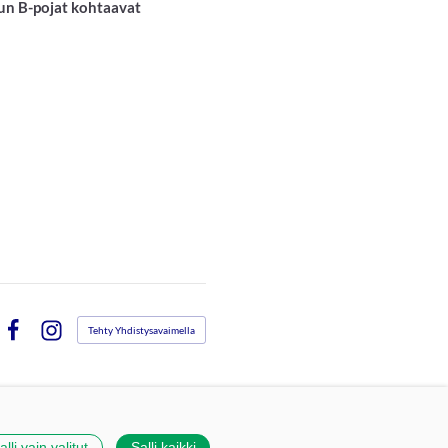
 kun B-pojat kohtaavat
Tehty Yhdistysavaimella
Facebook
Instagram