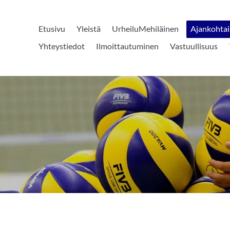
Etusivu
Yleistä
UrheiluMehiläinen
Ajankohtai
Yhteystiedot
Ilmoittautuminen
Vastuullisuus