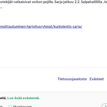
ekijät ratkaisivat voiton pojille. Sarja jatkuu 2.2. Salpahalillilla ,
..
/ilmoittautuminen-harjoitusryhmat/kuntolentis-sarja/
Tietosuojaseloste
Evästeet
eitä.
Lue lisää evästeistä.
ti
Markkinointi