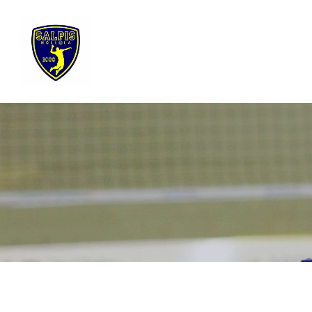
Siirry
sivun
sisältöön
Sivuston etusivulle