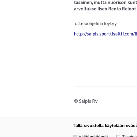
tasainen, mutta nuorison kuntot
arvoituksellisen Rento Reinot .
otteluohjelma löytyy
http://salpis.sporttisaitti.com
©
Salpis Ry
Tällä sivustolla käytetään eväst
Valitse käytettävät evästeet
Välttämättömät
Tilastoin