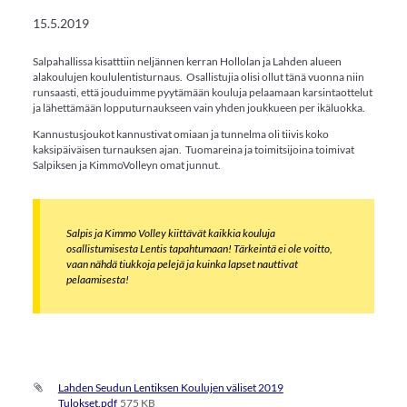
15.5.2019
Salpahallissa kisatttiin neljännen kerran Hollolan ja Lahden alueen
alakoulujen koululentisturnaus. Osallistujia olisi ollut tänä vuonna niin
runsaasti, että jouduimme pyytämään kouluja pelaamaan karsintaottelut
ja lähettämään lopputurnaukseen vain yhden joukkueen per ikäluokka.
Kannustusjoukot kannustivat omiaan ja tunnelma oli tiivis koko
kaksipäiväisen turnauksen ajan. Tuomareina ja toimitsijoina toimivat
Salpiksen ja KimmoVolleyn omat junnut.
Salpis ja Kimmo Volley kiittävät kaikkia kouluja
osallistumisesta Lentis tapahtumaan! Tärkeintä ei ole voitto,
vaan nähdä tiukkoja pelejä ja kuinka lapset nauttivat
pelaamisesta!
Lahden Seudun Lentiksen Koulujen väliset 2019
Tulokset.pdf
575 KB