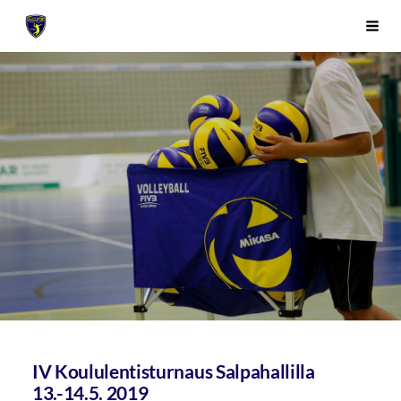
Siirry
Sivuston etusivulle
Vali
sivun
sisältöön
IV Koululentisturnaus Salpahallilla
13.-14.5. 2019