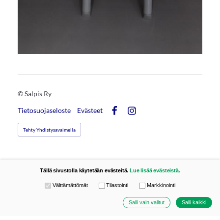
©
Salpis Ry
Tietosuojaseloste
Evästeet
Facebook
Instagram
Tehty Yhdistysavaimella
Tällä sivustolla käytetään evästeitä.
Lue lisää evästeistä.
Valitse käytettävät evästeet
Välttämättömät
Tilastointi
Markkinointi
Salli vain valitut
Salli kaikki