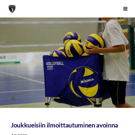
Siirry
Sivuston etusivulle
Vali
sivun
sisältöön
Joukkueisiin ilmoittautuminen avoinna