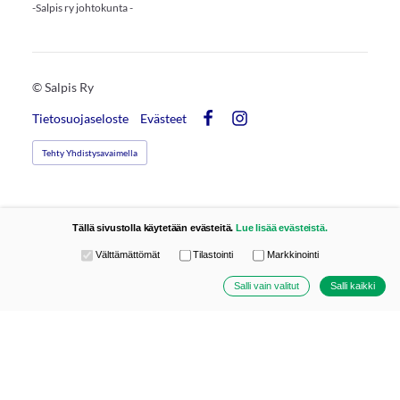
-Salpis ry johtokunta -
©
Salpis Ry
Tietosuojaseloste
Evästeet
Facebook
Instagram
Tehty Yhdistysavaimella
Tällä sivustolla käytetään evästeitä.
Lue lisää evästeistä.
Valitse käytettävät evästeet
Välttämättömät
Tilastointi
Markkinointi
Salli vain valitut
Salli kaikki