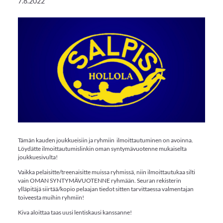
7.8.2022
Tämän kauden joukkueisiin ja ryhmiin ilmoittautuminen on avoinna.
Löydätte ilmoittautumislinkin oman syntymävuotenne mukaiselta
joukkuesivulta!
Vaikka pelaisitte/treenaisitte muissa ryhmissä, niin ilmoittautukaa silti
vain OMAN SYNTYMÄVUOTENNE ryhmään. Seuran rekisterin
ylläpitäjä siirtää/kopio pelaajan tiedot sitten tarvittaessa valmentajan
toiveesta muihin ryhmiin!
Kiva aloittaa taas uusi lentiskausi kanssanne!