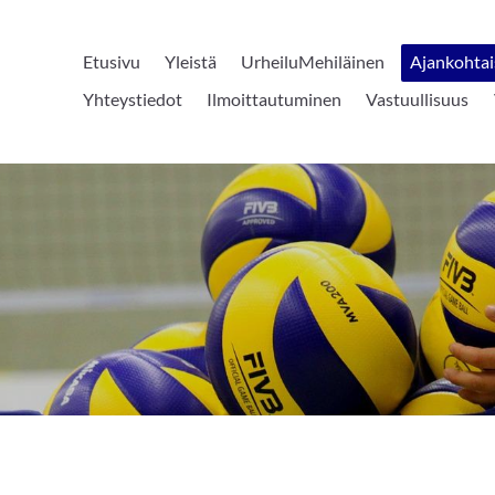
Etusivu
Yleistä
UrheiluMehiläinen
Ajankohtai
Yhteystiedot
Ilmoittautuminen
Vastuullisuus