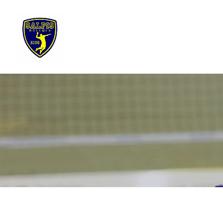
Siirry
sivun
sisältöön
Sivuston etusivulle