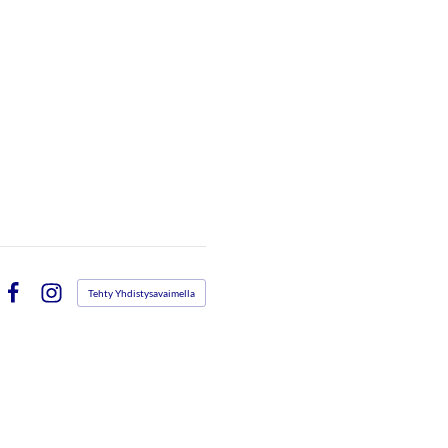
Tehty Yhdistysavaimella
Facebook
Instagram