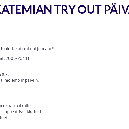
ATEMIAN TRY OUT PÄIVÄ
 Junioriakatemia-ohjelmaan‼️
synt. 2005-2011!
28.7.
tai molempiin päiviin.
mukaan paikalle
a suppeat fysiikkatestit
tteet