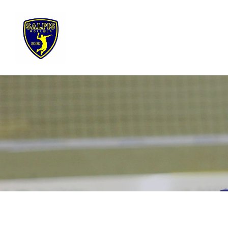
Siirry
sivun
sisältöön
Sivuston etusivulle