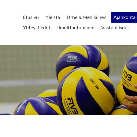
Etusivu
Yleistä
UrheiluMehiläinen
Ajankohtai
Yhteystiedot
Ilmoittautuminen
Vastuullisuus