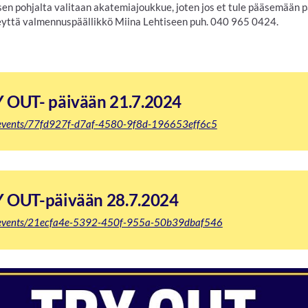
 pohjalta valitaan akatemiajoukkue, joten jos et tule pääsemään p
yttä valmennuspäällikkö Miina Lehtiseen puh. 040 965 0424.
Y OUT- päivään 21.7.2024
i/events/77fd927f-d7af-4580-9f8d-196653eff6c5
Y OUT-päivään 28.7.2024
fi/events/21ecfa4e-5392-450f-955a-50b39dbaf546