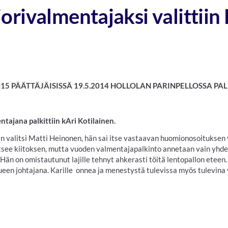
rivalmentajaksi valittiin 
15 PÄÄTTÄJÄISISSÄ 19.5.2014 HOLLOLAN PARINPELLOSSA PAL
tajana palkittiin kAri Kotilainen.
valitsi Matti Heinonen, hän sai itse vastaavan huomionosoituksen
see kiitoksen, mutta vuoden valmentajapalkinto annetaan vain yhdell
 Hän on omistautunut lajille tehnyt ahkerasti töitä lentopallon eteen.
ueen johtajana. Karille onnea ja menestystä tulevissa myös tulevin