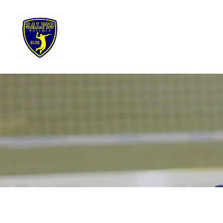
Siirry
sivun
sisältöön
Sivuston etusivulle