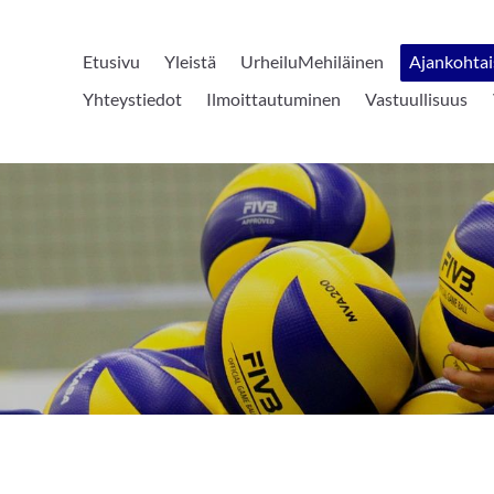
Etusivu
Yleistä
UrheiluMehiläinen
Ajankohtai
Yhteystiedot
Ilmoittautuminen
Vastuullisuus