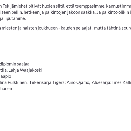
sen Tekijämiehet pitivät huolen siitä, että tsemppasimme, kannustimm
seen peliin, hetkeen ja palkintojen jakoon saakka. Ja palkinto olikin 
ja liputamme.
n miesten ja naisten joukkueen - kauden pelaajat, mutta tähtinä seur
 diplomin saajaa
tila, Lahja Waajakoski
Haapio
lina Pulkkinen, Tiikerisarja Tigers: Aino Ojamo, Aluesarja: Iines Kall
 Ahonen