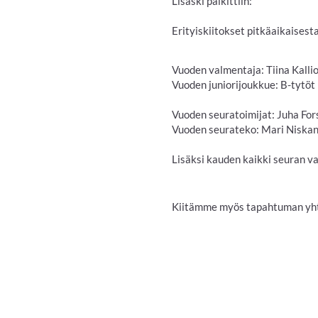
Lisäski palkittiin:
Erityiskiitokset pitkäaikaises
Vuoden valmentaja: Tiina Kalli
Vuoden juniorijoukkue: B-tytöt
Vuoden seuratoimijat: Juha For
Vuoden seurateko: Mari Niska
Lisäksi kauden kaikki seuran va
Kiitämme myös tapahtuman 