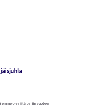
äisjuhla
tä emme ole niitä pariin vuoteen