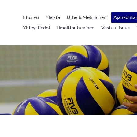
Etusivu
Yleistä
UrheiluMehiläinen
Ajankohtai
Yhteystiedot
Ilmoittautuminen
Vastuullisuus