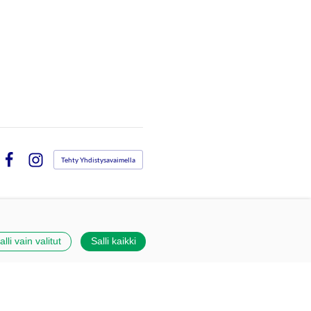
Tehty Yhdistysavaimella
Facebook
Instagram
alli vain valitut
Salli kaikki