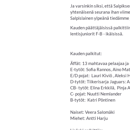
Ja varsinkin siksi, että Salpik
yhtenäisenä seurana ihan viimei
Salpislainen ylpeänä tiedämme 
Kauden päättäjäisissä palkittii
lentisjuniorit F-B - ikäisissä.
Kauden palkitut:
Äffät: 13 mahtavaa pelaajaa ja
E-tytöt: Sofia Rannos, Aino Mat
E/D pojat: Lauri Kiviö , Aleksi 
D-tytöt: Tiikerisarja Jaguars: A
CB- tytöt: Elina Erkkilä, Pinja
C- pojat: Nuutti Nemlander
B-tytöt: Katri Pöntinen
Naiset: Veera Salomäki
Miehet: Antti Harju