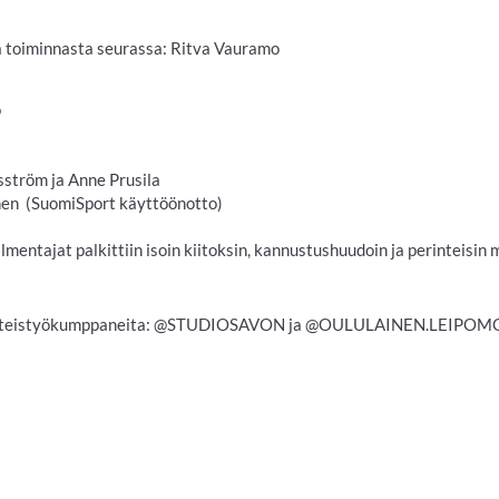
ta toiminnasta seurassa: Ritva Vauramo
o
sström ja Anne Prusila
nen (SuomiSport käyttöönotto)
lmentajat palkittiin isoin kiitoksin, kannustushuudoin ja perinteisin 
yhteistyökumppaneita: @STUDIOSAVON ja @OULULAINEN.LEIPOM