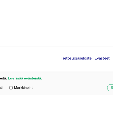
Tietosuojaseloste
Evästeet
eitä.
Lue lisää evästeistä.
ti
Markkinointi
S