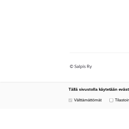
©
Salpis Ry
Tällä sivustolla käytetään eväst
Valitse käytettävät evästeet
Välttämättömät
Tilastoin