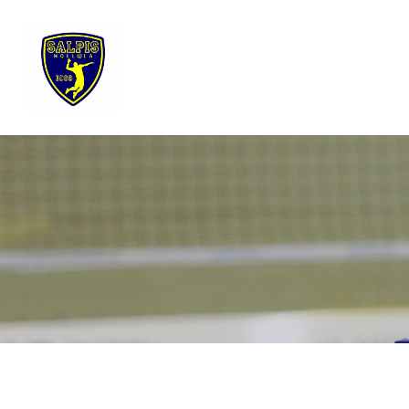
Siirry
sivun
sisältöön
Sivuston etusivulle