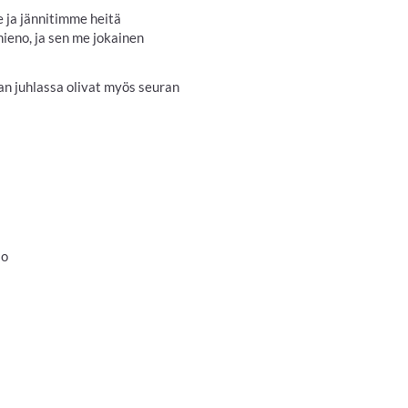
e ja jännitimme heitä
hieno, ja sen me jokainen
an juhlassa olivat myös seuran
io