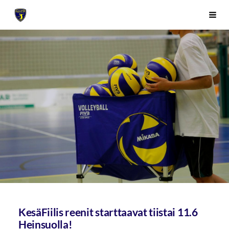
Siirry
Sivuston etusivulle
Vali
sivun
sisältöön
KesäFiilis reenit starttaavat tiistai 11.6
Heinsuolla!