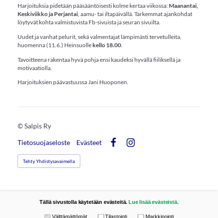
Harjoituksia pidetään pääsääntöisesti kolme kertaa viikossa:
Maanantai,
Keskiviikko ja Perjantai
, aamu- tai iltapäivällä. Tarkemmat ajankohdat
löytyvät kohta valmistuvista Fb-sivuista ja seuran sivuilta.
Uudet ja vanhat pelurit, sekä valmentajat lämpimästi tervetulleita,
huomenna (11.6.) Heinsuolle
kello 18.00
.
Tavoitteena rakentaa hyvä pohja ensi kaudeksi hyvällä fiiliksellä ja
motivaatiolla.
Harjoituksien päävastuussa Jani Huoponen.
©
Salpis Ry
Tietosuojaseloste
Evästeet
Facebook
Instagram
Tehty Yhdistysavaimella
Tällä sivustolla käytetään evästeitä.
Lue lisää evästeistä.
Valitse käytettävät evästeet
Välttämättömät
Tilastointi
Markkinointi