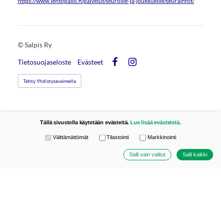
https://www.lentopallo.fi/palvelut/seuroille-ja-joukkueille/seurainfot/
©
Salpis Ry
Tietosuojaseloste
Evästeet
Facebook
Instagram
Tehty Yhdistysavaimella
Tällä sivustolla käytetään evästeitä.
Lue lisää evästeistä.
Valitse käytettävät evästeet
Välttämättömät
Tilastointi
Markkinointi
Salli vain valitut
Salli kaikki