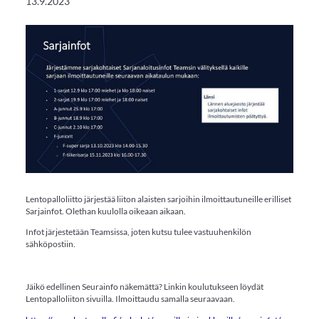
13.9.2023
Lentopalloliitto järjestää liiton alaisten sarjoihin ilmoittautuneille erilliset
Sarjainfot. Olethan kuulolla oikeaan aikaan.
Infot järjestetään Teamsissa, joten kutsu tulee vastuuhenkilön
sähköpostiin.
Jäikö edellinen Seurainfo näkemättä? Linkin koulutukseen löydät
Lentopalloliiton sivuilla. Ilmoittaudu samalla seuraavaan.