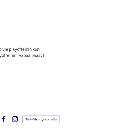
 vie playoffeihin kun
ayoffeihin! Vapaa pääsy!
Tehty Yhdistysavaimella
Facebook
Instagram