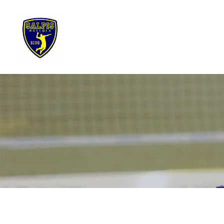
Siirry
sivun
sisältöön
Sivuston etusivulle