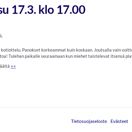
u 17.3. klo 17.00
i.
kotiottelu. Panokset korkeammat kuin koskaan. Joutsalla vain voitto
ittoa! Tulehan paikalle seuraamaan kun miehet taistelevat itsensä pl
täältä
>>
Tietosuojaseloste
Evästeet