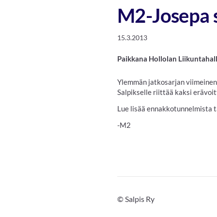
M2-Josepa s
15.3.2013
Paikkana Hollolan Liikuntahall
Ylemmän jatkosarjan viimeinen 
Salpikselle riittää kaksi erävo
Lue lisää ennakkotunnelmista 
-M2
©
Salpis Ry