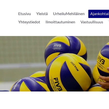
Etusivu
Yleistä
UrheiluMehiläinen
Ajankohtai
Yhteystiedot
Ilmoittautuminen
Vastuullisuus