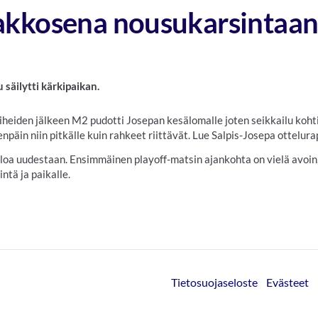
akkosena nousukarsintaan
 säilytti kärkipaikan.
aiheiden jälkeen M2 pudotti Josepan kesälomalle joten seikkailu koh
npäin niin pitkälle kuin rahkeet riittävät. Lue Salpis-Josepa ottelur
tuloa uudestaan. Ensimmäinen playoff-matsin ajankohta on vielä avoi
ntä ja paikalle.
Tietosuojaseloste
Evästeet