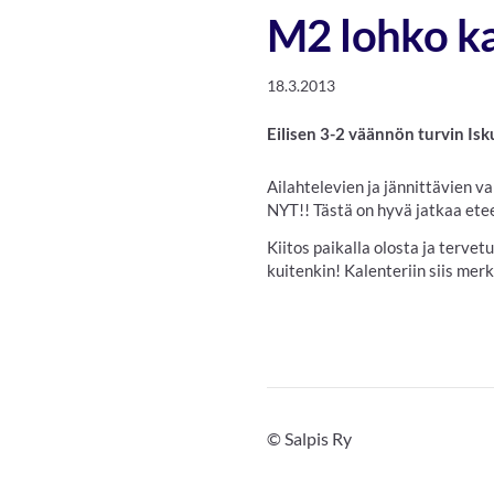
M2 lohko k
18.3.2013
Eilisen 3-2 väännön turvin Isku
Ailahtelevien ja jännittävien v
NYT!! Tästä on hyvä jatkaa etee
Kiitos paikalla olosta ja terve
kuitenkin! Kalenteriin siis merki
©
Salpis Ry