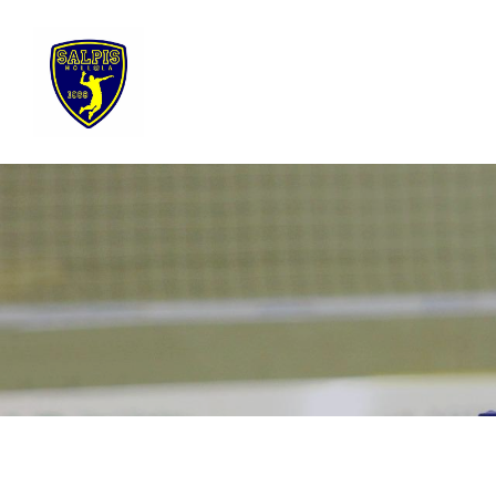
Siirry
sivun
sisältöön
Sivuston etusivulle