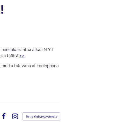
!
ti nousukarsintaa alkaa N-Y-T
apsa täältä
>>
n, mutta tulevana viikonloppuna
Tehty Yhdistysavaimella
Facebook
Instagram