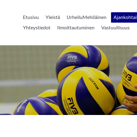
Etusivu
Yleistä
UrheiluMehiläinen
Ajankohtai
Yhteystiedot
Ilmoittautuminen
Vastuullisuus