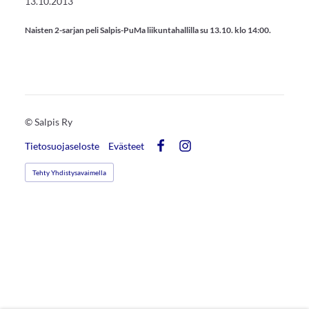
13.10.2013
Naisten 2-sarjan peli Salpis-PuMa liikuntahallilla su 13.10. klo 14:00.
©
Salpis Ry
Tietosuojaseloste
Evästeet
Facebook
Instagram
Tehty Yhdistysavaimella