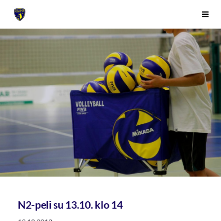
Siirry
Sivuston etusivulle
Vali
sivun
sisältöön
N2-peli su 13.10. klo 14