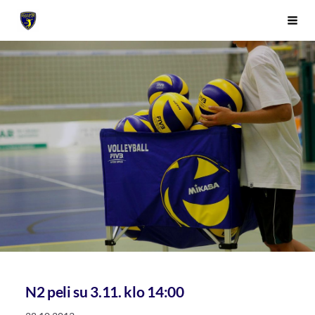
Siirry
Sivuston etusivulle
Vali
sivun
sisältöön
N2 peli su 3.11. klo 14:00