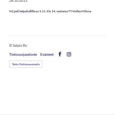
28.10.2013
N2 peli Salpahallilla su 3.11. klo 14, vastassa TT-Volley H:linna
©
Salpis Ry
Tietosuojaseloste
Evästeet
Facebook
Instagram
Tehty Yhdistysavaimella