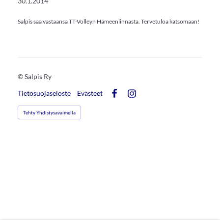
30.1.2014
Salpis saa vastaansa TT-Volleyn Hämeenlinnasta. Tervetuloa katsomaan!
©
Salpis Ry
Tietosuojaseloste
Evästeet
Facebook
Instagram
Tehty Yhdistysavaimella