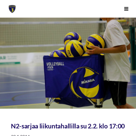
Siirry
Sivuston etusivulle
Vali
sivun
sisältöön
N2-sarjaa liikuntahallilla su 2.2. klo 17:00