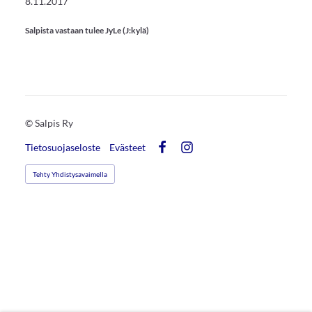
8.11.2017
Salpista vastaan tulee JyLe (J:kylä)
©
Salpis Ry
Tietosuojaseloste
Evästeet
Facebook
Instagram
Tehty Yhdistysavaimella