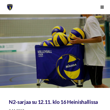
Siirry
Sivuston etusivulle
Vali
sivun
sisältöön
N2-sarjaa su 12.11. klo 16 Heinishallissa