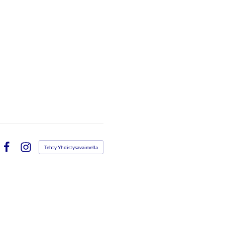
Tehty Yhdistysavaimella
Facebook
Instagram