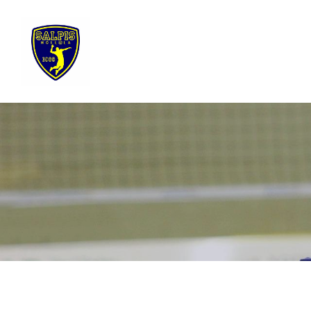
Siirry
sivun
sisältöön
Sivuston etusivulle