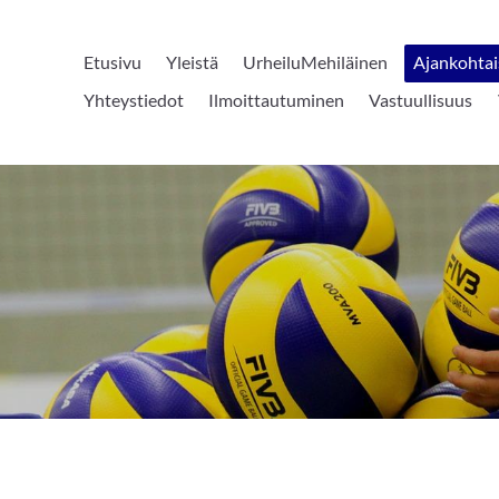
Etusivu
Yleistä
UrheiluMehiläinen
Ajankohtai
Yhteystiedot
Ilmoittautuminen
Vastuullisuus