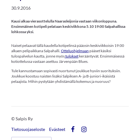
30.9.2016
Kausi alkaa vierasottelulla Naarasleijonia vastaan viikonloppuna.
Ensimmäinen kotipeli pelataan keskiviikkona 5.10 19:00 Salpahallissa
lohkossa yksi.
Naiset pelaavat tällä kaudella kotipelinsä pääosin keskiviikkoisin 19:00
alkaen pelipaikkana Salpahalli.
Otteluohjelmaan
pääset käsiksi
tulospalvelun kautta, jonne myös
tulokset
kerääntyvät. Ensimmäisessä
kotiottelussa vastaan asettuu Järvenpään Blues.
Tule kannustamaan sopivasti nuortunut joukkue hyviin suorituksiin.
Joukkue koostuu naisten lisäksi Salpiksen A- ja B-juniori-ikäisistä
pelaajista. Mihin pystytään yhdistämällä kokemus ja nuoruus?
©
Salpis Ry
Tietosuojaseloste
Evästeet
Facebook
Instagram