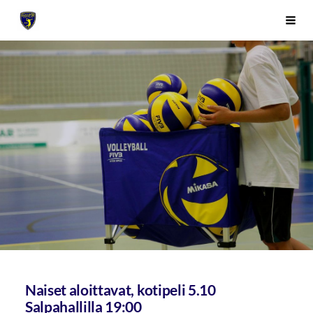
Siirry
Sivuston etusivulle
Vali
sivun
sisältöön
Naiset aloittavat, kotipeli 5.10
Salpahallilla 19:00