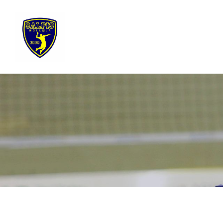
Siirry
sivun
sisältöön
Sivuston etusivulle