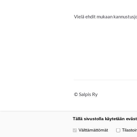
Vielä ehdit mukaan kannustusjo
©
Salpis Ry
Tällä sivustolla käytetään eväst
Valitse käytettävät evästeet
Välttämättömät
Tilastoin