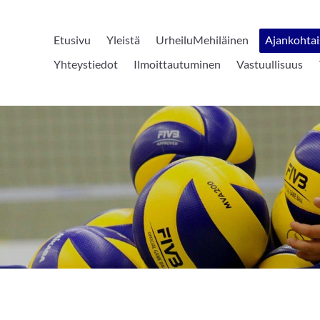
Etusivu
Yleistä
UrheiluMehiläinen
Ajankohtai
Yhteystiedot
Ilmoittautuminen
Vastuullisuus