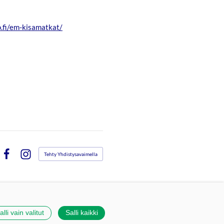
o.fi/em-kisamatkat/
Tehty Yhdistysavaimella
Facebook
Instagram
alli vain valitut
Salli kaikki