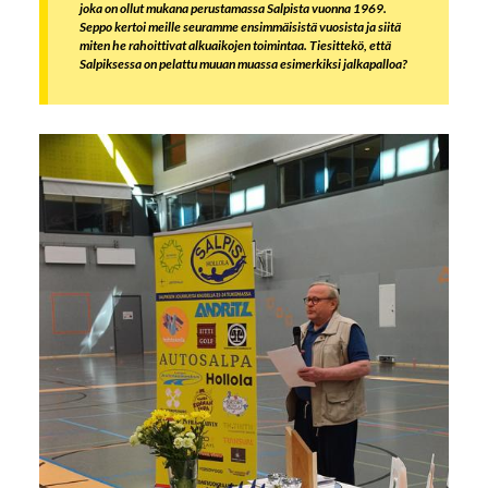
joka on ollut mukana perustamassa Salpista vuonna 1969.
Seppo kertoi meille seuramme ensimmäisistä vuosista ja siitä
miten he rahoittivat alkuaikojen toimintaa. Tiesittekö, että
Salpiksessa on pelattu muuan muassa esimerkiksi jalkapalloa?