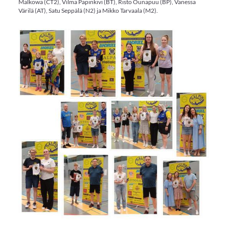
Malkowa (CT2), Vilma Papinkivi (BT), Risto Õunapuu (BP), Vanessa
Värilä (AT), Satu Seppälä (N2) ja Mikko Tarvaala (M2).