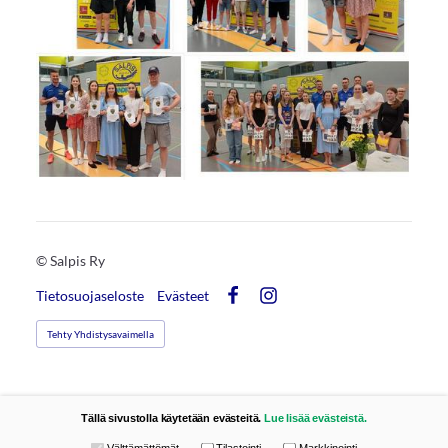
©
Salpis Ry
Tietosuojaseloste
Evästeet
Facebook
Instagram
Tehty Yhdistysavaimella
Tällä sivustolla käytetään evästeitä.
Lue lisää evästeistä.
Valitse käytettävät evästeet