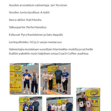
Vuoden arvostetuin valmentaja: Jari Torvinen
Vuoden Juniorijoukkue: A-tytöt
Seura-aktiivi: Kati Mouhu
Talkooperhe: Perhe Manelius
Esikuvat: Pyry Rantalainen ja Satu Seppälä
Lentopalloteko: N2 ja 2-sarjan mestaruus
Valmentajia muistetaan vuosittain Marimekko-mukilla ja nyt heille
lisättiin pakettiin myös Salpiksen omaa Coach Coffee- paahtoa.