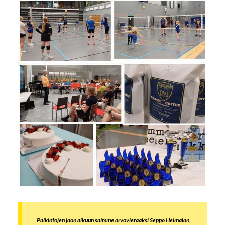
Palkintojen jaon alkuun saimme arvovieraaksi Seppo Heimalan,