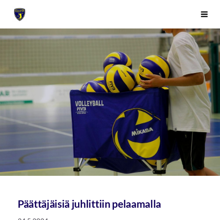
Siirry
Sivuston etusivulle
Vali
sivun
sisältöön
Päättäjäisiä juhlittiin pelaamalla