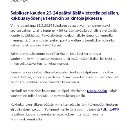
24.5.2024
Salpiksen kauden 23-24 päättäjäisiä vietettiin pelaillen,
kakkua syöden ja tietenkin palkintoja jakaessa
Viime lauantaina 18.5.2024 Salpiksen pelaajat vanhempineen sekä
seuran valmentajat ja toimihenkilöt kerääntyivät Salpahallille viettämään
kauden päättäjäisiä. Päivä aloitettiin pelaamalla lentopalloa rennolla
meiningillä. Ensimmäisten pelien parit arvottiin ja toisella kierroksella
valmentajat haastoivat A-C ikäiset.
Saimme vieraaksemme Jouni Parkkalin, joka kävi kertomassa
vanhemmille Minimaajoukkueesta ja järjestämistään Italian leireistä ja
miten sellaista varten hankitaan varoja.
Samaan aikaan Salpahallin aulassa alkoi tuoksua Salpiksen oma kahvi
Coach Coffee, jonka tarjosi Brimo. Näin hyvää kahvia ei muuten ole ollut
tarjolla milloinkaan ennen meidän kekkereissä.
Herkulliset marjaisat kakut meille leipoi lahtelainen
Muta&Kakku
. Salpis
suosittelee, mikäli on kakulle tarvetta kesän juhliin.
Kakkukahvien jälkeen päästiinkin sitten päivän jännittävimpään hetkeen
eli palkintojen jakoon. Palkinnot meille tänä vuonna toimitti
PalkintoPKP
ja tuttuun tapaan valmentajien mukikokoelmaa lisättiin uusilla
Marimekko-mukeilla.