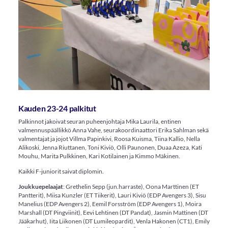
Kauden 23-24 palkitut
Palkinnot jakoivat seuran puheenjohtaja Mika Laurila, entinen
valmennuspäällikkö Anna Vahe, seurakoordinaattori Erika Sahlman sekä
valmentajat ja jojot Villma Papinkivi, Roosa Kuisma, Tiina Kallio, Nella
Alikoski, Jenna Riuttanen, Toni Kiviö, Olli Paunonen, Duaa Azeza, Kati
Mouhu, Marita Pulkkinen, Kari Kotilainen ja Kimmo Mäkinen.
Kaikki F-juniorit saivat diplomin.
Joukkuepelaajat
: Grethelin Sepp (jun.harraste), Oona Marttinen (ET
Pantterit), Miisa Kunzler (ET Tiikerit), Lauri Kiviö (EDP Avengers 3), Sisu
Manelius (EDP Avengers 2), Eemil Forsström (EDP Avengers 1), Moira
Marshall (DT Pingviinit), Eevi Lehtinen (DT Pandat), Jasmin Mattinen (DT
Jääkarhut), Iita Liikonen (DT Lumileopardit), Venla Hakonen (CT1), Emily