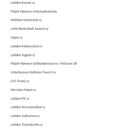
Lahden Karate ry
Päijät-Hämeen Urheiluakatemia
Hollolan Voimistelu ry
Lahti Basketball Juniorit ry
Salpis ry
Lahden Mailaveikot ry
Lahden Sugata ry
Päijät-Hämeen Salibandyseura ry / Pelicans SB
Urheiluseura Hollolan Toverit ry
LVS Tennis ry
Herralan Hukat ry
Lahden FK ry
Lahden Vesisamoilijat ry
Lahden Judoseura ry
Lahden Tenniskerho ry