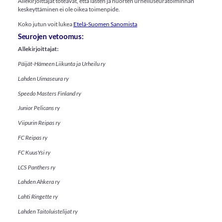
Allekirjoittajat toteavat, että lasten ja nuorten urheiluseuratoiminnan
keskeyttäminen ei ole oikea toimenpide.
Koko jutun voit lukea
Etelä-Suomen Sanomista
Seurojen vetoomus:
Allekirjoittajat:
Päijät-Hämeen Liikunta ja Urheilu ry
Lahden Uimaseura ry
Speedo Masters Finland ry
Junior Pelicans ry
Viipurin Reipas ry
FC Reipas ry
FC KuusYsi ry
LCS Panthers ry
Lahden Ahkera ry
Lahti Ringette ry
Lahden Taitoluistelijat ry