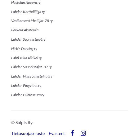
Nastolan Naseva ry
Lahden Kortteliliiga ry
Vesikansan Urheilijat-78 ry
Parkour Akatemia
Lahden Suunnistajat ry
Nick's Dancing ry
Lahti Yuko Aikikai ry
Lahden Suunnistajat -37 ry
Lahden Naisvoimistelijat ry
Lahden Pingviinit ry
Lahden Hiihtoseura ry
©
Salpis Ry
Tietosuojaseloste
Evästeet
Facebook
Instagram