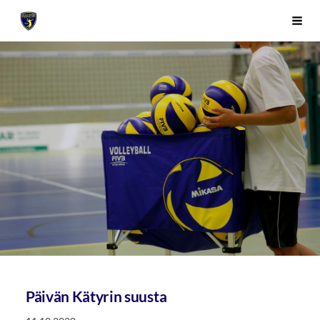
Siirry
Sivuston etusivulle
Vali
sivun
sisältöön
Päivän Kätyrin suusta