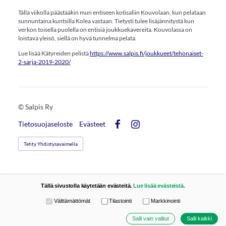
Tällä viikolla päästääkin mun entiseen kotisaliin Kouvolaan, kun pelataan
sunnuntaina kuntsilla Kolea vastaan. Tietysti tulee lisäjännitystä kun
verkon toisella puolella on entisiä joukkuekavereita. Kouvolassa on
loistava yleisö, siellä on hyvä tunnelma pelata.
Lue lisää Kätyreiden pelistä
https://www.salpis.fi/joukkueet/tehonaiset-
2-sarja-2019-2020/
©
Salpis Ry
Tietosuojaseloste
Evästeet
Facebook
Instagram
Tehty Yhdistysavaimella
Tällä sivustolla käytetään evästeitä.
Lue lisää evästeistä.
Valitse käytettävät evästeet
Välttämättömät
Tilastointi
Markkinointi
Salli vain valitut
Salli kaikki