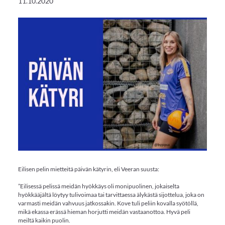
11.10.2020
Eilisen pelin mietteitä päivän kätyrin, eli Veeran suusta:
”Eilisessä pelissä meidän hyökkäys oli monipuolinen, jokaiselta
hyökkääjältä löytyy tulivoimaa tai tarvittaessa älykästä sijottelua, joka on
varmasti meidän vahvuus jatkossakin. Kove tuli peliin kovalla syötöllä,
mikä ekassa erässä hieman horjutti meidän vastaanottoa. Hyvä peli
meiltä kaikin puolin.