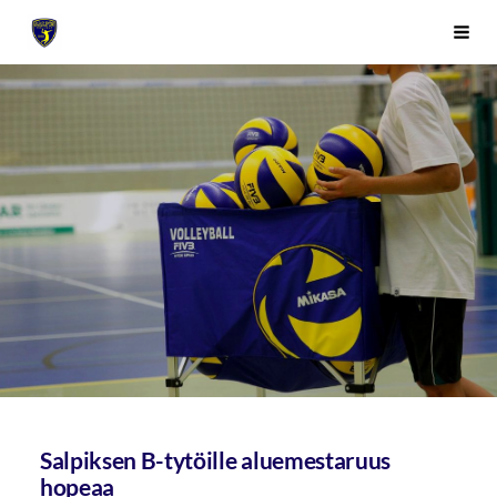
Siirry
Sivuston etusivulle
Vali
sivun
sisältöön
Salpiksen B-tytöille aluemestaruus
hopeaa