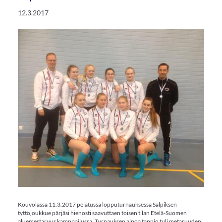
12.3.2017
Kouvolassa 11.3.2017 pelatussa lopputurnauksessa Salpiksen
tyttöjoukkue pärjäsi hienosti saavuttaen toisen tilan Etelä-Suomen
aluemestaruus kamppailussa. Turnauksen ainoa tappio tuli metaruuden