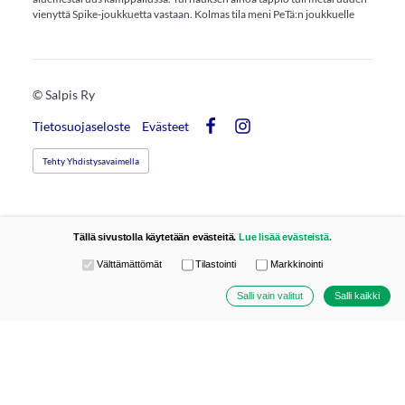
vienyttä Spike-joukkuetta vastaan. Kolmas tila meni PeTä:n joukkuelle
©
Salpis Ry
Tietosuojaseloste
Evästeet
Facebook
Instagram
Tehty Yhdistysavaimella
Tällä sivustolla käytetään evästeitä.
Lue lisää evästeistä.
Valitse käytettävät evästeet
Välttämättömät
Tilastointi
Markkinointi
Salli vain valitut
Salli kaikki