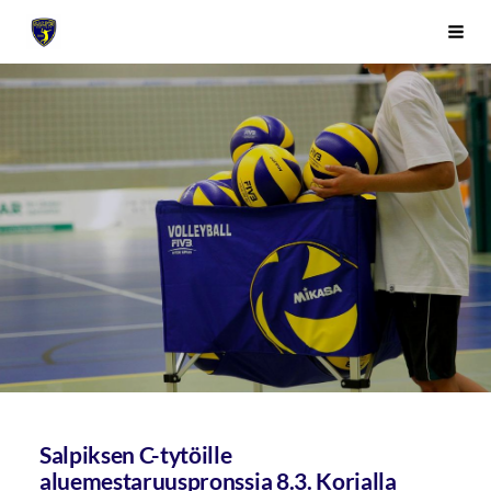
Siirry
Sivuston etusivulle
Vali
sivun
sisältöön
Salpiksen C-tytöille
aluemestaruuspronssia 8.3. Korialla