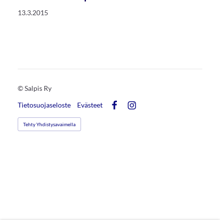
13.3.2015
©
Salpis Ry
Tietosuojaseloste
Evästeet
Facebook
Instagram
Tehty Yhdistysavaimella