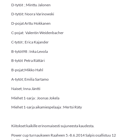
D-tytöt ; Minttu Jalonen
D-tytöt: Noora Varinowski
D-pojat Arttu Hokkanen
C-pojat: Valentin Weidenbacher
C-tytöt ; Erica Kajander
B-tytöt98 : Inka Levola
B-tytöt Petra Rättäri
B-pojat;Mikko Hahl
A-tytöt; Emilia Sartamo
Naiset; Inna Jäntti
Miehet 1-sarja : Joonas Jokela
Miehet 1-sarja aikamiespelaaja : Mertsi Räty
Kiitokset kaikille erinomaisesti sujuneesta kaudesta.
Power cup turnaukseen Raaheen 5.-8.6.2014 Salpis osallistuu 12