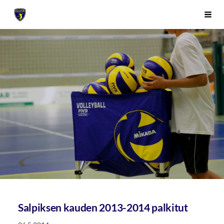
Siirry
Sivuston etusivulle
Vali
sivun
sisältöön
Salpiksen kauden 2013-2014 palkitut