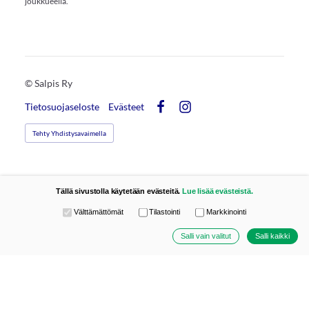
joukkueella.
©
Salpis Ry
Tietosuojaseloste
Evästeet
Facebook
Instagram
Tehty Yhdistysavaimella
Tällä sivustolla käytetään evästeitä.
Lue lisää evästeistä.
Valitse käytettävät evästeet
Välttämättömät
Tilastointi
Markkinointi
Salli vain valitut
Salli kaikki