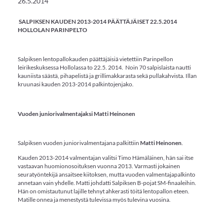
26.5.2014
SALPIKSEN KAUDEN 2013-2014 PÄÄTTÄJÄISET 22.5.2014
HOLLOLAN PARINPELTO
Salpiksen lentopallokauden päättäjäisiä vietettiin Parinpellon
leirikeskuksessa Hollolassa to 22.5. 2014. Noin 70 salpislaista nautti
kauniista säästä, pihapelistä ja grillimakkarasta sekä pullakahvista. Illan
kruunasi kauden 2013-2014 palkintojenjako.
Vuoden juniorivalmentajaksi ­­­­­­­­­­­­­Matti Heinonen
Salpiksen vuoden juniorivalmentajana palkittiin
­­­­­­­­­­­­­Matti Heinonen
.
Kauden 2013-2014 valmentajan valitsi Timo Hämäläinen, hän sai itse
vastaavan huomionosoituksen vuonna 2013. Varmasti jokainen
seuratyöntekijä ansaitsee kiitoksen, mutta vuoden valmentajapalkinto
annetaan vain yhdelle. Matti johdatti Salpiksen B-pojat SM-finaaleihin.
Hän on omistautunut lajille tehnyt ahkerasti töitä lentopallon eteen.
Matille onnea ja menestystä tulevissa myös tulevina vuosina.