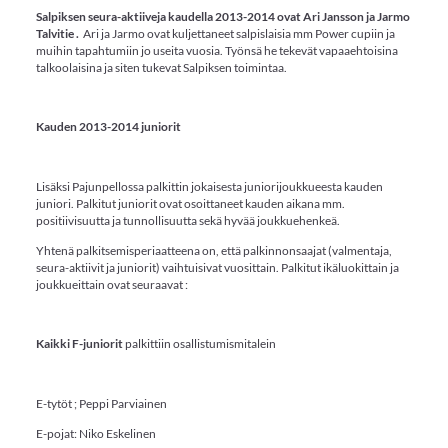
Salpiksen seura-aktiiveja kaudella 2013-2014 ovat Ari Jansson ja Jarmo
Talvitie .
Ari ja Jarmo ovat kuljettaneet salpislaisia mm Power cupiin ja
muihin tapahtumiin jo useita vuosia. Työnsä he tekevät vapaaehtoisina
talkoolaisina ja siten tukevat Salpiksen toimintaa.
Kauden 2013-2014 juniorit
Lisäksi Pajunpellossa palkittin jokaisesta juniorijoukkueesta kauden
juniori. Palkitut juniorit ovat osoittaneet kauden aikana mm.
positiivisuutta ja tunnollisuutta sekä hyvää joukkuehenkeä.
Yhtenä palkitsemisperiaatteena on, että palkinnonsaajat (valmentaja,
seura-aktiivit ja juniorit) vaihtuisivat vuosittain. Palkitut ikäluokittain ja
joukkueittain ovat seuraavat :
Kaikki F-juniorit
palkittiin osallistumismitalein
E-tytöt ; Peppi Parviainen
E-pojat: Niko Eskelinen