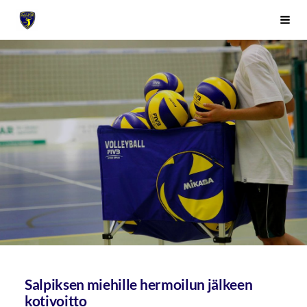
Siirry
Sivuston etusivulle
Vali
sivun
sisältöön
Salpiksen miehille hermoilun jälkeen
kotivoitto