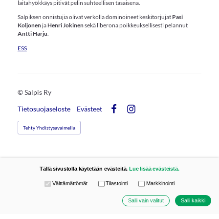
laitahyökkäys pitivät pelin suhteellisen tasaisena.
Salpiksen onnistujia olivat verkolla dominoineet keskitorjujat
Pasi
Koljonen
ja
Henri Jokinen
sekä liberona poikkeuksellisesti pelannut
Antti Harju
.
ESS
©
Salpis Ry
Tietosuojaseloste
Evästeet
Facebook
Instagram
Tehty Yhdistysavaimella
Tällä sivustolla käytetään evästeitä.
Lue lisää evästeistä.
Valitse käytettävät evästeet
Välttämättömät
Tilastointi
Markkinointi
Salli vain valitut
Salli kaikki