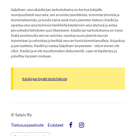
Salpiksen seurakäsikirjan tarkoituksena on kertoa lukijalle
monipuolisesti seurasta, sen arvoista,tavoitteista, toimintaryhmistä ja
toimintatavoista, ja tuoda nämä asiat myös jäsenten tietoon.Käsikirja
opastaa seurassa toimivia henkilöitä käytännön seuratyössä ja antaa
perustiedot tehtävien suorittamiseen. Käsikirjan tarkoituksena on myös
lisätä avoimuutta seuran asioista, opastaa uusia jäseniä seuran
toimintaan ja vahvistaa ja levittää seuran hyviä toimintamalleja, linjauksia
ja periaatteita. Käsikirja vastaa Salpiksen tarpeeseen - sitä ei ennen ole
ollut. Käsikirja ei ole muuttumaton dokumentti, vaan se täydentyy ja
päivittyy tarpeen mukaan.
Käsikirjan löydät tästä linkistä
©
Salpis Ry
Tietosuojaseloste
Evästeet
Facebook
Instagram