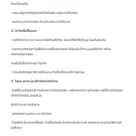
huolimatta
· seuratyöntekijöitä kiitetään säännöllisesti
· tunne ja innostus kuuluvat urheiluun
3. Urheilullisuus
· valmennus on suunnitelmallista, tavoitteellista ja laadukasta
· kannustetaan kaikkia osallistumaan kilpailuihin ja peleihin sekä
menestymään
mahdollisimman hyvin
· noudatetaan terveitä ja urheilullisia elintapoja
4. Tasa-arvo ja yhteistoiminta
· kaikki pääsevät mukaan toimintaan, valmennusryhmien välillä tehdään
yhteistyötä, pojat ja
tytöt ovat mukana
· jokaisen panos on tärkeä
· kaikkia kuunnellaan, hallituksen kokoukset ovat avoimia ja pöytäkirjat
julkisia