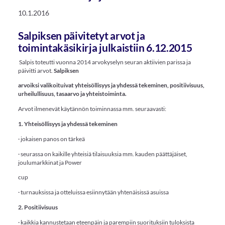
10.1.2016
Salpiksen päivitetyt arvot ja
toimintakäsikirja julkaistiin 6.12.2015
Salpis toteutti vuonna 2014 arvokyselyn seuran aktiivien parissa ja
päivitti arvot.
Salpiksen
arvoiksi valikoituivat yhteisöllisyys ja yhdessä tekeminen, positiivisuus,
urheilullisuus, tasaarvo
ja yhteistoiminta.
Arvot ilmenevät käytännön toiminnassa mm. seuraavasti:
1. Yhteisöllisyys ja yhdessä tekeminen
· jokaisen panos on tärkeä
· seurassa on kaikille yhteisiä tilaisuuksia mm. kauden päättäjäiset,
joulumarkkinat ja Power
cup
· turnauksissa ja otteluissa esiinnytään yhtenäisissä asuissa
2. Positiivisuus
· kaikkia kannustetaan eteenpäin ja parempiin suorituksiin tuloksista