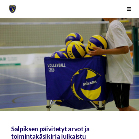
Siirry
Sivuston etusivulle
Vali
sivun
sisältöön
Salpiksen päivitetyt arvot ja
toimintakäsikirja julkaistu