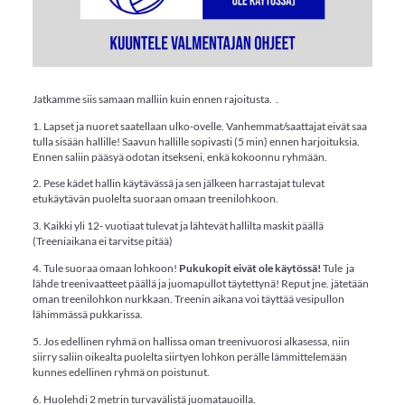
Jatkamme siis samaan malliin kuin ennen rajoitusta. .
1. Lapset ja nuoret saatellaan ulko-ovelle. Vanhemmat/saattajat eivät saa
tulla sisään hallille! Saavun hallille sopivasti (5 min) ennen harjoituksia.
Ennen saliin pääsyä odotan itsekseni, enkä kokoonnu ryhmään.
2. Pese kädet hallin käytävässä ja sen jälkeen harrastajat tulevat
etukäytävän puolelta suoraan omaan treenilohkoon.
3. Kaikki yli 12- vuotiaat tulevat ja lähtevät hallilta maskit päällä
(Treeniaikana ei tarvitse pitää)
4. Tule suoraa omaan lohkoon!
Pukukopit eivät ole käytössä!
Tule ja
lähde treenivaatteet päällä ja juomapullot täytettynä! Reput jne. jätetään
oman treenilohkon nurkkaan. Treenin aikana voi täyttää vesipullon
lähimmässä pukkarissa.
5. Jos edellinen ryhmä on hallissa oman treenivuorosi alkasessa, niin
siirry saliin oikealta puolelta siirtyen lohkon perälle lämmittelemään
kunnes edellinen ryhmä on poistunut.
6. Huolehdi 2 metrin turvavälistä juomatauoilla.