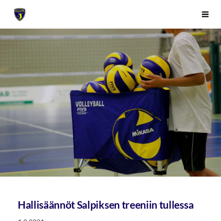
Siirry
Sivuston etusivulle
Vali
sivun
sisältöön
Hallisäännöt Salpiksen treeniin tullessa