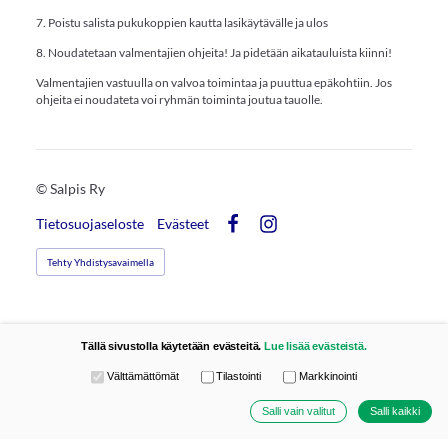
7. Poistu salista pukukoppien kautta lasikäytävälle ja ulos
8. Noudatetaan valmentajien ohjeita! Ja pidetään aikatauluista kiinni!
Valmentajien vastuulla on valvoa toimintaa ja puuttua epäkohtiin. Jos
ohjeita ei noudateta voi ryhmän toiminta joutua tauolle.
©
Salpis Ry
Tietosuojaseloste
Evästeet
Facebook
Instagram
Tehty Yhdistysavaimella
Tällä sivustolla käytetään evästeitä.
Lue lisää evästeistä.
Valitse käytettävät evästeet
Välttämättömät
Tilastointi
Markkinointi
Salli vain valitut
Salli kaikki