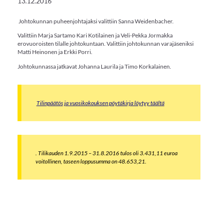
13.12.2016
Johtokunnan puheenjohtajaksi valittiin Sanna Weidenbacher.
Valittiin Marja Sartamo Kari Kotilainen ja Veli-Pekka Jormakka
erovuoroisten tilalle johtokuntaan. Valittiin johtokunnan varajäseniksi
Matti Heinonen ja Erkki Porri.
Johtokunnassa jatkavat Johanna Laurila ja Timo Korkalainen.
Tilinpäätös ja vuosikokouksen pöytäkirja löytyy täältä
. Tilikauden 1.9.2015 – 31.8.2016 tulos oli 3.431,11 euroa
voitollinen, taseen loppusumma on 48.653,21.