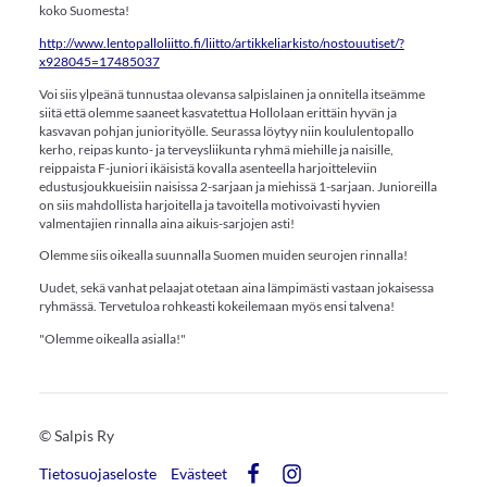
koko Suomesta!
http://www.lentopalloliitto.fi/liitto/artikkeliarkisto/nostouutiset/?
x928045=17485037
Voi siis ylpeänä tunnustaa olevansa salpislainen ja onnitella itseämme
siitä että olemme saaneet kasvatettua Hollolaan erittäin hyvän ja
kasvavan pohjan juniorityölle. Seurassa löytyy niin koululentopallo
kerho, reipas kunto- ja terveysliikunta ryhmä miehille ja naisille,
reippaista F-juniori ikäisistä kovalla asenteella harjoitteleviin
edustusjoukkueisiin naisissa 2-sarjaan ja miehissä 1-sarjaan. Junioreilla
on siis mahdollista harjoitella ja tavoitella motivoivasti hyvien
valmentajien rinnalla aina aikuis-sarjojen asti!
Olemme siis oikealla suunnalla Suomen muiden seurojen rinnalla!
Uudet, sekä vanhat pelaajat otetaan aina lämpimästi vastaan jokaisessa
ryhmässä. Tervetuloa rohkeasti kokeilemaan myös ensi talvena!
"Olemme oikealla asialla!"
©
Salpis Ry
Tietosuojaseloste
Evästeet