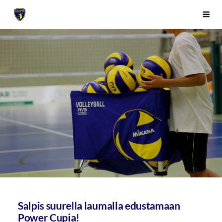
Siirry
Sivuston etusivulle
Vali
sivun
sisältöön
Salpis suurella laumalla edustamaan
Power Cupia!