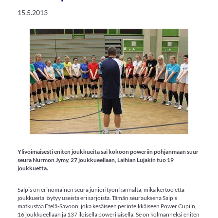
15.5.2013
Ylivoimaisesti eniten joukkueita sai kokoon poweriin pohjanmaan suur
seura Nurmon Jymy, 27 joukkueellaan, Laihian Lujakin tuo 19
joukkuetta.
Salpis on erinomainen seura juniorityön kannalta, mikä kertoo että
joukkueita löytyy useista eri sarjoista. Tämän seurauksena Salpis
matkustaa Etelä-Savoon, joka kesäiseen perinteikkäiseen Power Cupiin,
16 joukkueellaan ja 137 iloisella powerilaisella. Se on kolmanneksi eniten