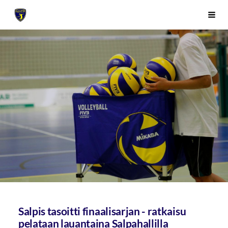
Siirry
Sivuston etusivulle
Vali
sivun
sisältöön
Salpis tasoitti finaalisarjan - ratkaisu
pelataan lauantaina Salpahallilla