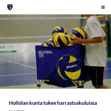
Siirry
Sivuston etusivulle
Vali
sivun
sisältöön
Hollolan kunta tukee harrastuskuluissa