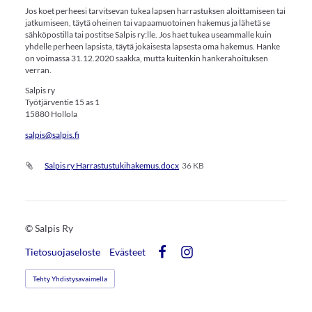
Jos koet perheesi tarvitsevan tukea lapsen harrastuksen aloittamiseen tai
jatkumiseen, täytä oheinen tai vapaamuotoinen hakemus ja lähetä se
sähköpostilla tai postitse Salpis ry:lle. Jos haet tukea useammalle kuin
yhdelle perheen lapsista, täytä jokaisesta lapsesta oma hakemus. Hanke
on voimassa 31.12.2020 saakka, mutta kuitenkin hankerahoituksen
verran.
Salpis ry
Työtjärventie 15 as 1
15880 Hollola
salpis@salpis.fi
Salpis ry Harrastustukihakemus.docx
36 KB
©
Salpis Ry
Tietosuojaseloste
Evästeet
Facebook
Instagram
Tehty Yhdistysavaimella