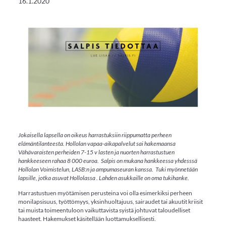
16.1.2020
Jokaisella lapsella on oikeus harrastuksiin riippumatta perheen
elämäntilanteesta. Hollolan vapaa-aikapalvelut sai hakemaansa
Vähävaraisten perheiden 7-15 v lasten ja nuorten harrastustuen
hankkeeseen rahaa 8 000 euroa. Salpis on mukana hankkeessa yhdesssä
Hollolan Voimistelun, LASB:n ja ampumaseuran kanssa. Tuki myönnetään
lapsille, jotka asuvat Hollolassa . Lahden asukkaille on oma tukihanke.
Harrastustuen myötämisen perusteina voi olla esimerkiksi perheen
monilapsisuus, työttömyys, yksinhuoltajuus, sairaudet tai akuutit kriisit
tai muista toimeentuloon vaikuttavista syistä johtuvat taloudelliset
haasteet. Hakemukset käsitellään luottamuksellisesti.