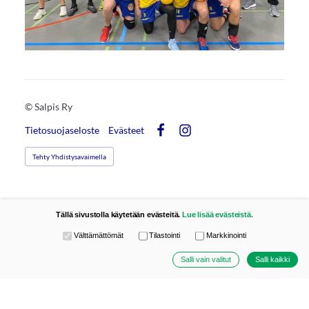
©
Salpis Ry
Tietosuojaseloste
Evästeet
Facebook
Instagram
Tehty Yhdistysavaimella
Tällä sivustolla käytetään evästeitä.
Lue lisää evästeistä.
Valitse käytettävät evästeet
Välttämättömät
Tilastointi
Markkinointi
Salli vain valitut
Salli kaikki