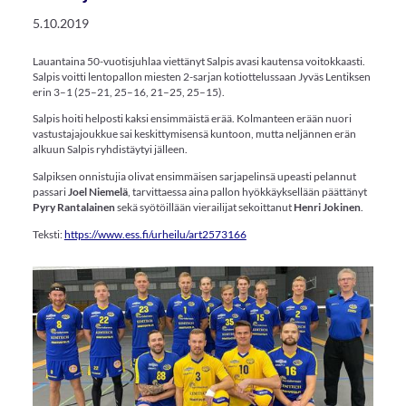
5.10.2019
Lauantaina 50-vuotisjuhlaa viettänyt Salpis avasi kautensa voitokkaasti.
Salpis voitti lentopallon miesten 2-sarjan kotiottelussaan Jyväs Lentiksen
erin 3–1 (25–21, 25–16, 21–25, 25–15).
Salpis hoiti helposti kaksi ensimmäistä erää. Kolmanteen erään nuori
vastustajajoukkue sai keskittymisensä kuntoon, mutta neljännen erän
alkuun Salpis ryhdistäytyi jälleen.
Salpiksen onnistujia olivat ensimmäisen sarjapelinsä upeasti pelannut
passari
Joel Niemelä
, tarvittaessa aina pallon hyökkäyksellään päättänyt
Pyry Rantalainen
sekä syötöillään vierailijat sekoittanut
Henri Jokinen
.
Teksti:
https://www.ess.fi/urheilu/art2573166