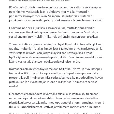
Päivän pelistä odotimme tulevan haastavampi verrattuna aikaisempiin
peleihimme. Vastustajalla oli puhdas voittorivi alla, mutta niin
periaatteessa myös meilläkin. Valmennustiimi luotsasi kuitenkin
joukkueen varmoin mielin peliin ja joukkueen sisäinen olemus oli vahva.
Ensimmäinen erä sujui tasaisissa merkeissä, mutta loppua kohdin
saimme kurottua kaulaa ja veimme erän omiin nimiimme. Vastustaja
sortui enemmän virheisiin, mikä helpotti ensimmäisen erän urakkaa.
Toinen erä alkoi sujumaan myös ihan hyvällä rytmillä. Puolivälin jälkeen
tapahtui kuitenkin jotakin ihmeellistä. Menetimme hyvän pistekaulan ja
vastustaja teki syötöllään ja hyökkäyksillään kovaa jälkeä. Omat
hyökkäykset eivät meinanneet upota millään. Meidän mennessä kipsiin,
käänsi vastustaja tilanteen edukseen ja vei toisen erän.
Kolmas erä olikin sitten täysin meidän hallintaa. Syöttö- ja hyökkäyspeli
toimivat erittäin hyvin. Palloja kaivettiin myös pikkaisen paremmalla
prosentilla peliin kuin aiemmissa erissä. Vahva alku muodosti heti hyvän
pistekaulan ja oli vastustajan vuoro olla kipsissä. Kolmas erä selvästi
meille!
Neljänteen erään lähdettiin varmalla mielellä. Pisteitä alkoi tulemaan
molemmille joukkueille tasatahtiin. Saimme kuitenkin muodostettua
pientä kaulaa vastustajaan kunnes loppupuolella homma meinasi mennä
tiukaksi. Onneksi hermot kestivät ja veimme viimeisen erän nimiimme.