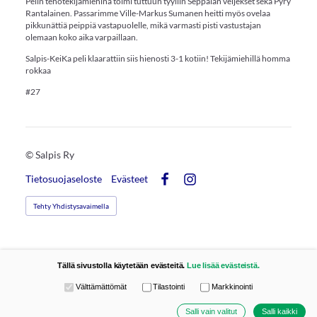
Pelin tehotekijämiehinä toimi tuttuun tyyliin Seppälän veljekset sekä Pyry
Rantalainen. Passarimme Ville-Markus Sumanen heitti myös ovelaa
pikkunättiä peippiä vastapuolelle, mikä varmasti pisti vastustajan
olemaan koko aika varpaillaan.
Salpis-KeiKa peli klaarattiin siis hienosti 3-1 kotiin! Tekijämiehillä homma
rokkaa
#27
©
Salpis Ry
Tietosuojaseloste
Evästeet
Facebook
Instagram
Tehty Yhdistysavaimella
Tällä sivustolla käytetään evästeitä.
Lue lisää evästeistä.
Valitse käytettävät evästeet
Välttämättömät
Tilastointi
Markkinointi
Salli vain valitut
Salli kaikki