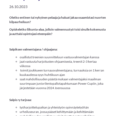
26.10.2023
Oletko entinen tai nykyinen pelaaja ja haluat jakaa osaamistasi nuorten
kilpaurheiluun?
Opiskeletko liikunta-alaa, jolloin valmennustyö toisi sinulle kokemusta
ja auttaisi opintojasi eteenpäin?
Salpiksen valmentajana / ohjaajana:
osallistut treenien suunnitteluun vastuuvalmentajan kanssa
jaat vastuuta harjoitusten ohjaamisesta, treenit 2-3 kertaa
viikossa
toimit joukkueen turnausvalmentajana, turnauksia on 1 kerran
kuukaudessa syys-huhtikuun ajan
saat mahdollisuuden päästä mukaan valmentajaksi maailman
suurimpaan juniorilentopallotapahtumaan Power Cupiin, joka
järjestetään vuonna 2024 Joensuussa
Salpis ry tarjoaa:
työharjoittelupaikan ja yhteistyön opinnäytetyöhän
urheiluseuran, jossa pääset kehittymään ja kehittämään