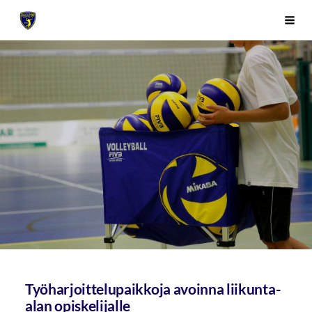
Siirry
Sivuston etusivulle
Vali
sivun
sisältöön
Työharjoittelupaikkoja avoinna liikunta-
alan opiskelijalle