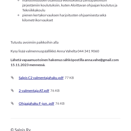
mahdollisuuden osallistua veloituksetta Lentopalloliiton
järjestämiin koulutuksiin, kuten Aloittavan ohjaajan koulutus ja
Tekniikkakoulu
pienen kertakorvauksen harjoitusten ohjaamisesta sekä
kilometrikorvaukset
Tutustu avoimiin paikkoihin alla
Kysy lisää valmennuspäällikkö Anna Vahelta 044 341 9060
Lähetä vapaamuotoinen hakemus sähköpostilla anna.vahe@gmail.com
15.11.2023 mennessä.
Salpis C2 valmentajahaku.pdf
77 KB
2-valmentaja AT.pdf
76 KB
Ohjaajahaku F-jun..pdf
76 KB
©
Salpis Ry