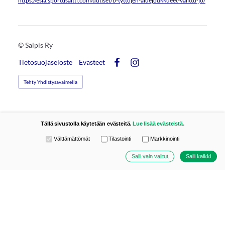
https://esla.sporttisaitti.com/uutiset/b-tyttojen-aluejoukkueet-valittu-jo/
©
Salpis Ry
Tietosuojaseloste
Evästeet
Facebook
Instagram
Tehty Yhdistysavaimella
Tällä sivustolla käytetään evästeitä.
Lue lisää evästeistä.
Valitse käytettävät evästeet
Välttämättömät
Tilastointi
Markkinointi
Salli vain valitut
Salli kaikki