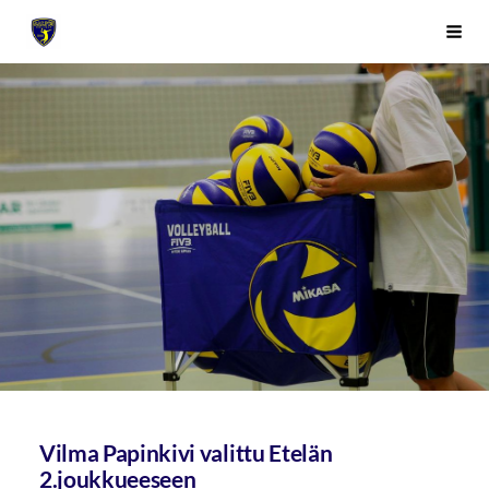
Siirry
Sivuston etusivulle
Vali
sivun
sisältöön
Vilma Papinkivi valittu Etelän
2.joukkueeseen