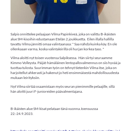
Salpis onnittelee pelaajaan Vilma Papinkiveä, joka on valittu B-ikäisten
alue SM-kisoihin edustamaan Etelän 2.joukkuetta. Eilen illalla hallilla
tavattu Vilma jännitti omaa valintaanasa: " Saa nähdä kuinka käy. En ole
ollenkaaan varma, koska valintaleirillä oli hurjan korkea taso. "
Vilma aloitti nyt toisen vuotensa Salpiksessa. Hän siirtyi seuraamme
Kimmo Volleysta. Päijät-hämäläinen lentopallovalmennus on siis hyvää ja
tuottaa tulosta. Suurimman työn on tehnyt tietenkin Vilma itse, joka on
harjoitellut ahkerasti ja hakenut jo heti ensimmäisestä mahdollisuudesta
mukaan leirityksiin.
Nyt Vilma siirtää osaamistaan myös seuran pienimmille pelaajille, sillä
hän aloitti juuri F-junioreiden päävalmentajana.
B-ikäisten alue SM-kisat pelataan tänä vuonna Joensuussa
22.-24.9.2023.