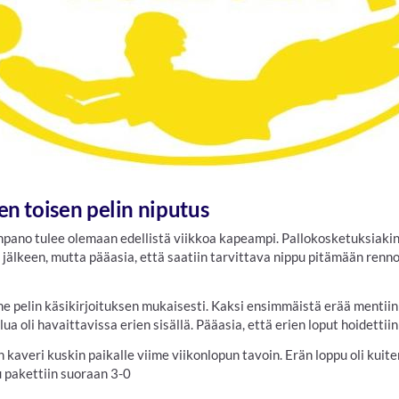
n toisen pelin niputus
npano tulee olemaan edellistä viikkoa kapeampi. Pallokosketuksiakin 
 jälkeen, mutta pääasia, että saatiin tarvittava nippu pitämään renn
viime pelin käsikirjoituksen mukaisesti. Kaksi ensimmäistä erää ment
ua oli havaittavissa erien sisällä. Pääasia, että erien loput hoidettiin
kaveri kuskin paikalle viime viikonlopun tavoin. Erän loppu oli kuite
u pakettiin suoraan 3-0