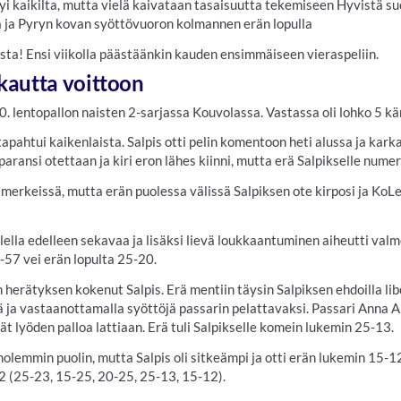
tyi kaikilta, mutta vielä kaivataan tasaisuutta tekemiseen Hyvistä suo
 ja Pyryn kovan syöttövuoron kolmannen erän lopulla
sta! Ensi viikolla päästäänkin kauden ensimmäiseen vieraspeliin.
kautta voittoon
10. lentopallon naisten 2-sarjassa Kouvolassa. Vastassa oli lohko 5 
a tapahtui kaikenlaista. Salpis otti pelin komentoon heti alussa ja kar
paransi otettaan ja kiri eron lähes kiinni, mutta erä Salpikselle nume
 merkeissä, mutta erän puolessa välissä Salpiksen ote kirposi ja Ko
lella edelleen sekavaa ja lisäksi lievä loukkaantuminen aiheutti va
-57 vei erän lopulta 25-20.
n herätyksen kokenut Salpis. Erä mentiin täysin Salpiksen ehdoilla li
ja vastaanottamalla syöttöjä passarin pelattavaksi. Passari Anna Ai
ivät lyöden palloa lattiaan. Erä tuli Salpikselle komein lukemin 25-13.
molemmin puolin, mutta Salpis oli sitkeämpi ja otti erän lukemin 15-1
2 (25-23, 15-25, 20-25, 25-13, 15-12).