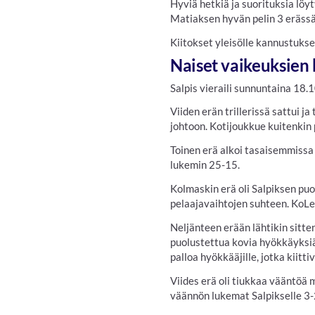
Hyviä hetkiä ja suorituksia löy
Matiaksen hyvän pelin 3 erässä
Kiitokset yleisölle kannustukse
Naiset vaikeuksien 
Salpis vieraili sunnuntaina 18.
Viiden erän trillerissä sattui j
johtoon. Kotijoukkue kuitenkin 
Toinen erä alkoi tasaisemmissa
lukemin 25-15.
Kolmaskin erä oli Salpiksen puo
pelaajavaihtojen suhteen. KoLe
Neljänteen erään lähtikin sitte
puolustettua kovia hyökkäyksiä 
palloa hyökkääjille, jotka kiitt
Viides erä oli tiukkaa vääntöä 
väännön lukemat Salpikselle 3-