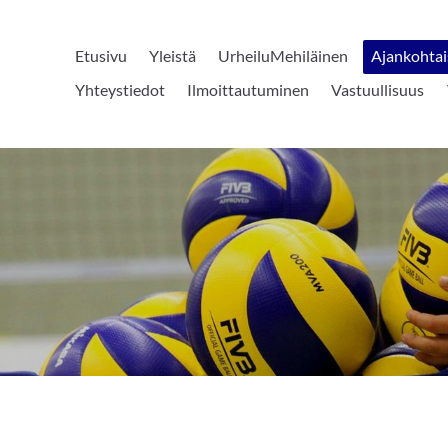
Etusivu
Yleistä
UrheiluMehiläinen
Ajankohtai
Yhteystiedot
Ilmoittautuminen
Vastuullisuus