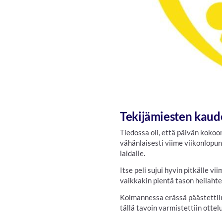
Tekijämiesten kaude
Tiedossa oli, että päivän kokoo
vähänlaisesti viime viikonlopun
laidalle.
Itse peli sujui hyvin pitkälle 
vaikkakin pientä tason heilahtel
Kolmannessa erässä päästettiin 
tällä tavoin varmistettiin ottel