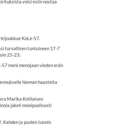
rituksista voisi esiin nostaa
kärkijoukkue KoLe-57.
kasi turvallisen tuntuiseen 17-7
roin 25-23.
Le-57 meni menojaan vieden erän
lmennukselle hieman haasteita
bero Marika Kotilaisen
nola jakeli monipuolisesti
2. Kahden ja puolen tunnin