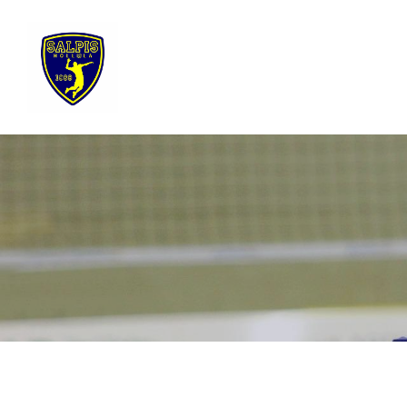
Siirry
sivun
sisältöön
Sivuston etusivulle