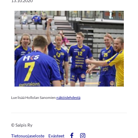
13.10.2020
Lue lisää Hollolan Sanomien
näköislehdestä
©
Salpis Ry
Tietosuojaseloste
Evästeet