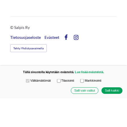
©
Salpis Ry
Tietosuojaseloste
Evästeet
Facebook
Instagram
Tehty Yhdistysavaimella
Tällä sivustolla käytetään evästeitä.
Lue lisää evästeistä.
Valitse käytettävät evästeet
Välttämättömät
Tilastointi
Markkinointi
Salli vain valitut
Salli kaikki